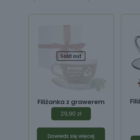
y
Sold out
Fi
Filiżanka z grawerem
29,90
zł
Dowiedz się więcej