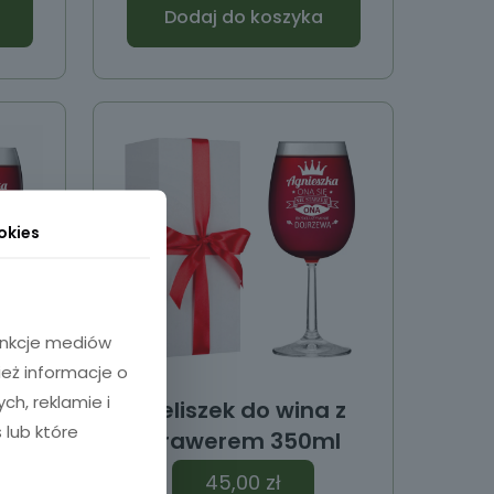
Dodaj do koszyka
okies
funkcje mediów
ież informacje o
h, reklamie i
 z
Kieliszek do wina z
 lub które
l
grawerem 350ml
45,00
zł