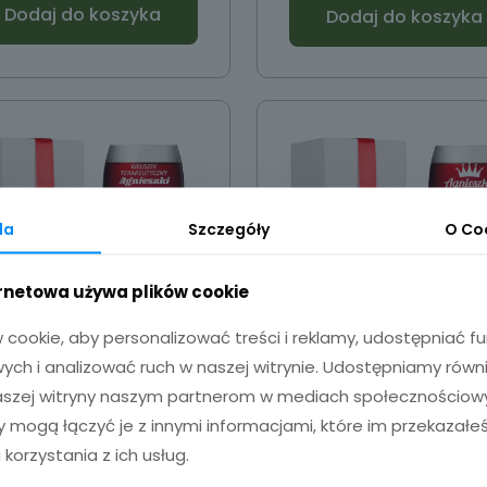
Dodaj do koszyka
Dodaj do koszyka
da
Szczegóły
O
Co
ernetowa używa plików cookie
cookie, aby personalizować treści i reklamy, udostępniać 
ch i analizować ruch w naszej witrynie. Udostępniamy równ
naszej witryny naszym partnerom w mediach społecznościowyc
ieliszek do wina z
Kieliszek do wina
zy mogą łączyć je z innymi informacjami, które im przekazałeś
grawerem 330ml
grawerem 330m
 korzystania z ich usług.
ONYX
35,00
zł