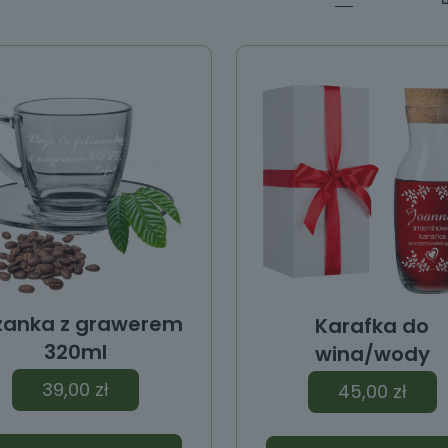
liżanka z grawerem
Karafka do
320ml
wina/wody
39,00
zł
45,00
zł