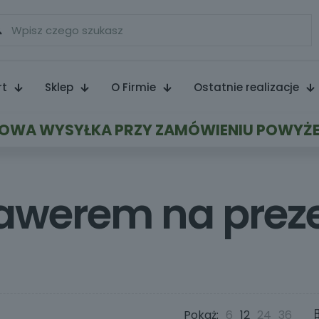
rt
Sklep
O Firmie
Ostatnie realizacje
WA WYSYŁKA PRZY ZAMÓWIENIU POWYŻE
rawerem na prez
Pokaż:
6
12
24
36