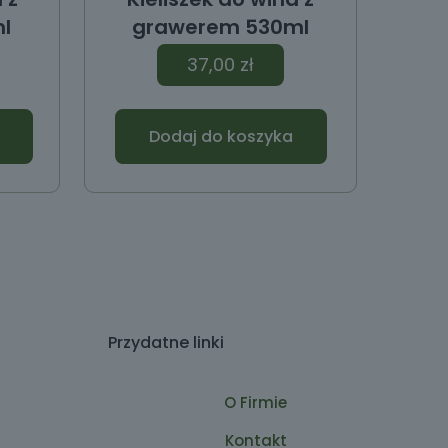
l
grawerem 530ml
37,00
zł
Dodaj do koszyka
Przydatne linki
O Firmie
Kontakt