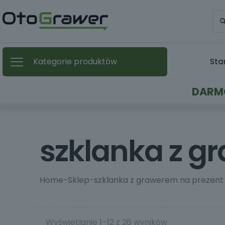
Kategorie produktów
Sta
DARMO
szklanka z g
Home
-
Sklep
-
szklanka z grawerem na prezent
Wyświetlanie 1–12 z 26 wyników