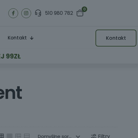
0
510 980 782
Kontakt
Kontakt
J 99ZŁ
ent
Filtry