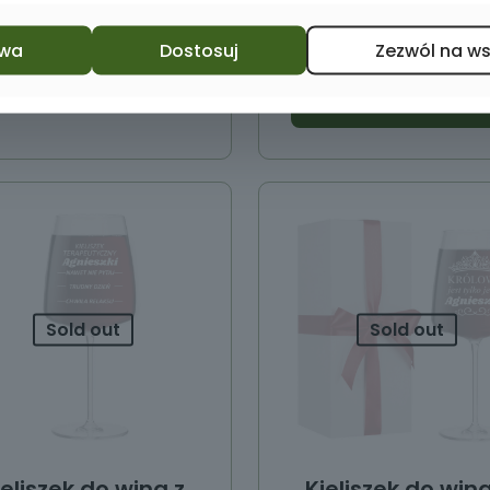
39,00
zł
wa
Dostosuj
Zezwól na w
Dodaj do koszyka
Dodaj do koszyka
Sold out
Sold out
ieliszek do wina z
Kieliszek do wina