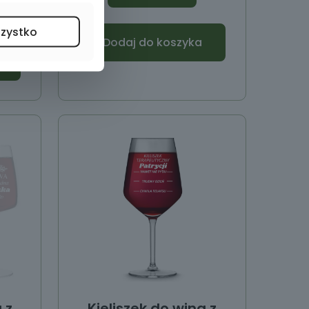
szystko
Dodaj do koszyka
 z
Kieliszek do wina z