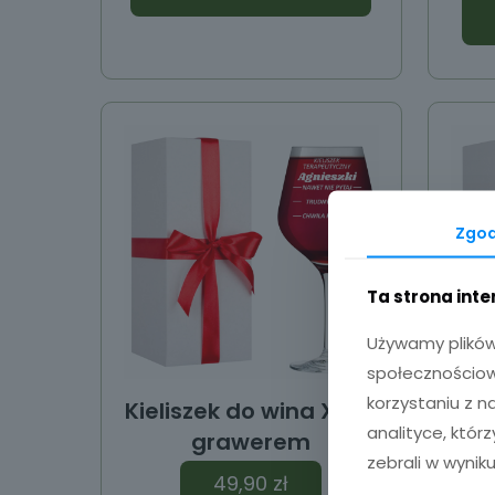
Zgo
Ta strona int
Używamy plików 
społecznościowy
korzystaniu z 
Kieliszek do wina XXL z
K
analityce, któr
grawerem
zebrali w wyniku
49,90
zł