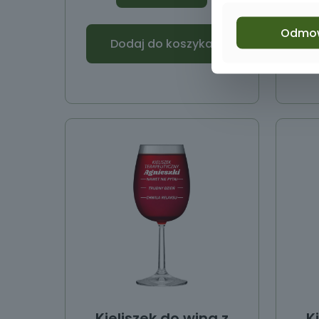
Odmo
Dodaj do koszyka
Kieliszek do wina z
K