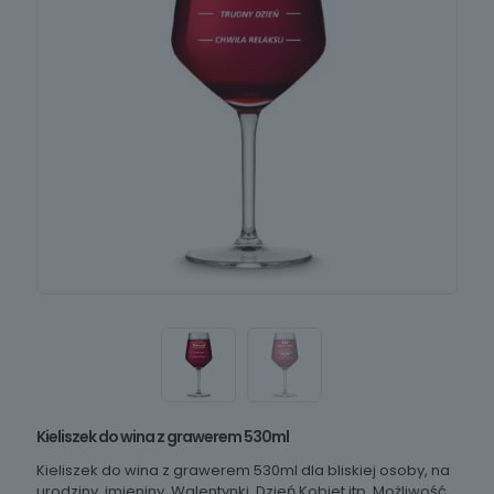
Kieliszek do wina z grawerem 530ml
Kieliszek do wina z grawerem 530ml dla bliskiej osoby, na
urodziny, imieniny, Walentynki, Dzień Kobiet itp. Możliwość