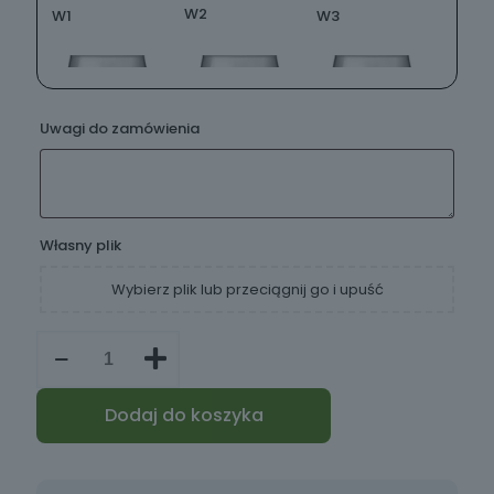
W2
W1
W3
Uwagi do zamówienia
Własny plik
Wybierz plik lub przeciągnij go i upuść
W6
W4
W5
ilość
Kieliszek
do
wina
Dodaj do koszyka
z
grawerem
530ml