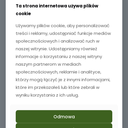
Ta strona internetowa używa plików
W42
W40
W41
cookie
Używamy plików cookie, aby personalizować
treści i reklamy, udostępniać funkcje mediów
społecznościowych i analizować ruch w
naszej witrynie. Udostępniamy również
informacje o korzystaniu z naszej witryny
naszym partnerom w mediach
społecznościowych, reklamie i analityce,
którzy mogą łączyć je z innymi informacjami,
które im przekazałeś lub które zebrali w
W43
W44
W45
wyniku korzystania z ich usług.
Odmowa