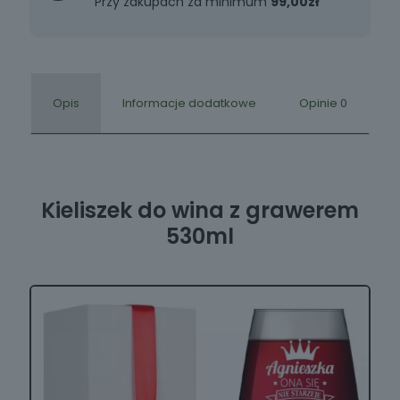
Przy zakupach za minimum
99,00zł
Opis
Informacje dodatkowe
Opinie
0
W14
W13
W15
Kieliszek do wina z grawerem
530ml