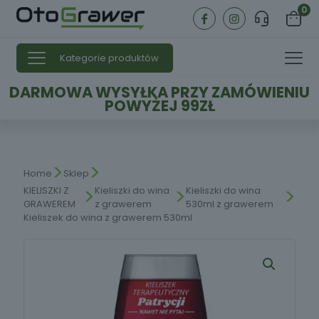
0
Kategorie produktów
DARMOWA WYSYŁKA PRZY ZAMÓWIENIU
POWYŻEJ 99ZŁ
>
>
Home
Sklep
>
>
>
KIELISZKI Z
Kieliszki do wina
Kieliszki do wina
GRAWEREM
z grawerem
530ml z grawerem
Kieliszek do wina z grawerem 530ml