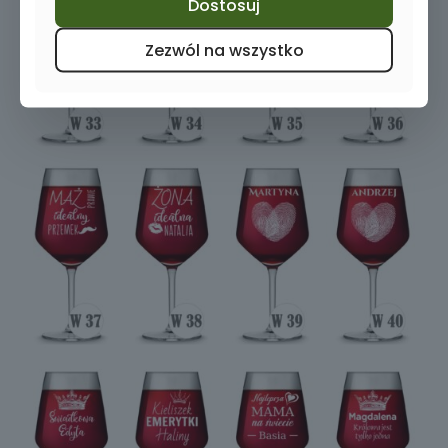
Dostosuj
Zezwól na wszystko
W46
W47
W48
S2
S1
S3