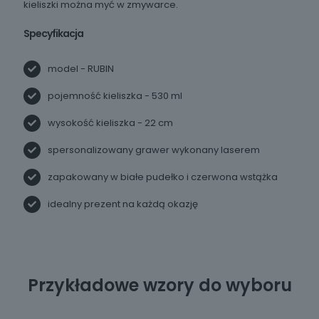
kieliszki można myć w zmywarce.
Specyfikacja
model - RUBIN
pojemność kieliszka - 530 ml
W22
W23
W24
wysokość kieliszka - 22 cm
spersonalizowany grawer wykonany laserem
zapakowany w białe pudełko i czerwona wstążka
idealny prezent na każdą okazję
Przykładowe wzory do wyboru
W26
W25
W27