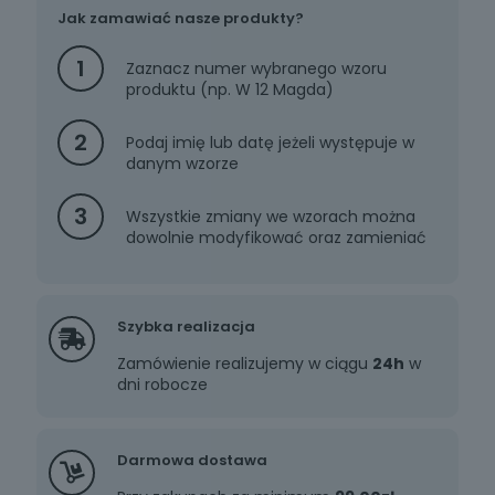
Jak zamawiać nasze produkty?
1
Zaznacz numer wybranego wzoru
produktu (np. W 12 Magda)
W7
W8
W9
2
Podaj imię lub datę jeżeli występuje w
danym wzorze
3
Wszystkie zmiany we wzorach można
dowolnie modyfikować oraz zamieniać
Szybka realizacja
Zamówienie realizujemy w ciągu
24h
w
dni robocze
W10
W11
W12
Darmowa dostawa