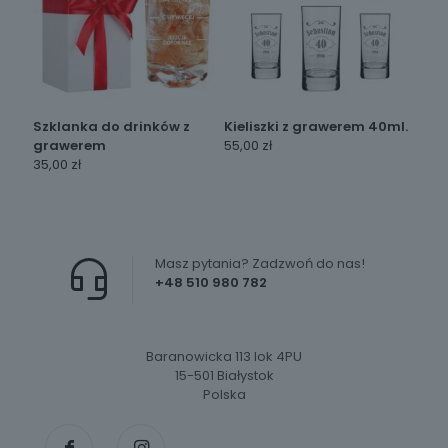
Szklanka do drinków z
Kieliszki z grawerem 40ml.
grawerem
55,00
zł
35,00
zł
Masz pytania? Zadzwoń do nas!
+48 510 980 782
Baranowicka 113 lok 4PU
15-501 Białystok
Polska