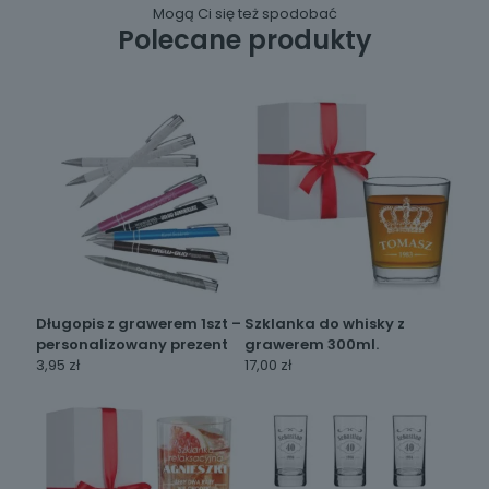
Mogą Ci się też spodobać
Polecane produkty
Długopis z grawerem 1szt –
Szklanka do whisky z
personalizowany prezent
grawerem 300ml.
3,95
zł
17,00
zł