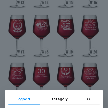
W38
W37
W39
Zgoda
Szczegóły
O