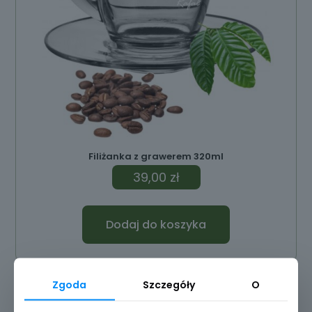
Filiżanka z grawerem 320ml
39,00
zł
Dodaj do koszyka
Zgoda
Szczegóły
O