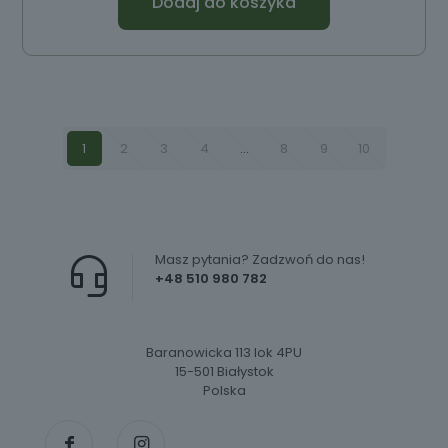
Dodaj do koszyka
1
2
3
4
…
8
9
10
Masz pytania? Zadzwoń do nas!
+48 510 980 782
Baranowicka 113 lok 4PU
15-501 Białystok
Polska