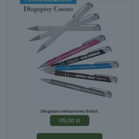
ów
Długopis reklamowy 50szt.
115,00
zł