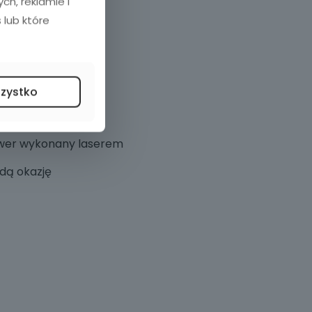
h, reklamie i
 lub które
350 ml
szystko
9cm
wer wykonany laserem
żdą okazję