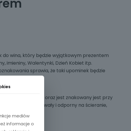
erem
k do wina, który będzie wyjątkowym prezentem
iny, imieniny, Walentynki, Dzień Kobiet itp.
oznakowania sprawia, że taki upominek będzie
 rodzaju,
okies
ysokiej jakości szkła oraz jest znakowany jest przy
era. Grawer jest trwały i odporny na ścieranie,
 myć w zmywarce.
funkcje mediów
ież informacje o