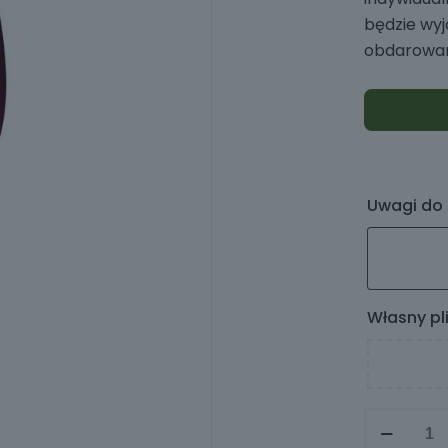
będzie wyj
obdarowane
Uwagi do
Własny pl
ilość
Kieliszek