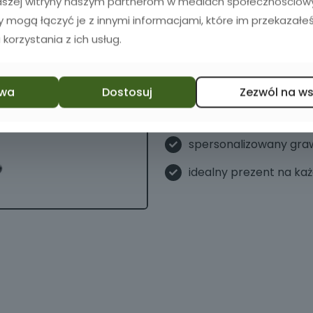
naszej witryny naszym partnerom w mediach społecznościowyc
Specyfikacja
zy mogą łączyć je z innymi informacjami, które im przekazałeś
 korzystania z ich usług.
Marka-Krosno
pojemność kieliszka - 
wa
Dostosuj
Zezwól na w
wysokość kieliszka - 1
spersonalizowany gra
idealny prezent na ka