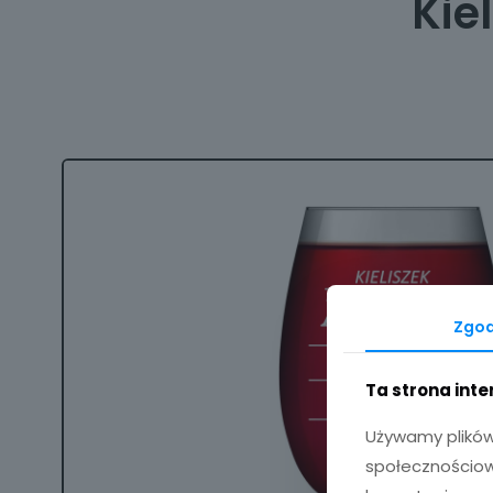
Kie
Zgo
Ta strona int
Używamy plików 
społecznościowy