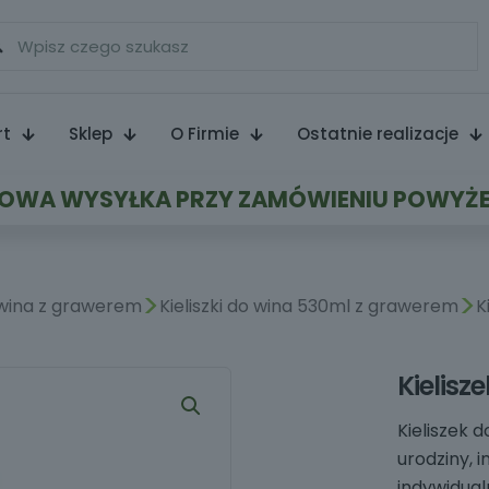
rt
Sklep
O Firmie
Ostatnie realizacje
WA WYSYŁKA PRZY ZAMÓWIENIU POWYŻE
>
>
o wina z grawerem
Kieliszki do wina 530ml z grawerem
K
Kielisz
Kieliszek 
urodziny, i
indywidual