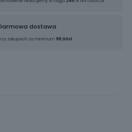
Zamówienie realizujemy w ciągu
24h
w dni robocze
Darmowa dostawa
Przy zakupach za minimum
99,00zł