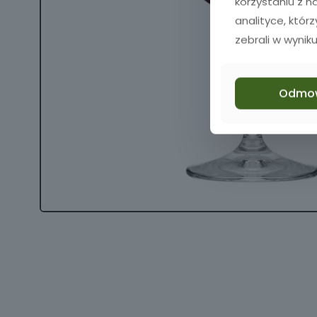
korzystaniu z 
analityce, któr
zebrali w wyniku
Odmo