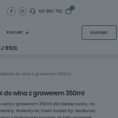
0
510 980 782
Kontakt
Kontakt
J 99ZŁ
ieliszek do wina z grawerem 350ml
ek do wina z grawerem 350ml
do wina z grawerem 350ml dla bliskiej osoby, na
mieniny, Walentynki, Dzień Kobiet itp. Możliwość
nego oznakowania sprawia, że taki upominek