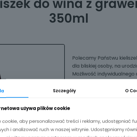
liszek do wina z graw
350ml
Polecamy Państwu kielisze
dla bliskiej osoby, na urodz
Możliwość indywidualnego 
wyjątkowy i jedyny w swoim
da
Szczegóły
O
Co
Kieliszek wykonany jest z w
ernetowa używa plików cookie
pomocy wysokiej jakości las
bez obaw kieliszki można
cookie, aby personalizować treści i reklamy, udostępniać 
ch i analizować ruch w naszej witrynie. Udostępniamy równ