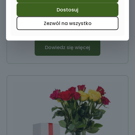
Dostosuj
Wazon z grawerem na kwiaty
Zezwól na wszystko
89,00
zł
Dowiedz się więcej