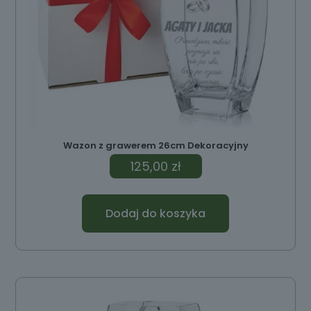
Wazon z grawerem 26cm Dekoracyjny
125,00
zł
Dodaj do koszyka