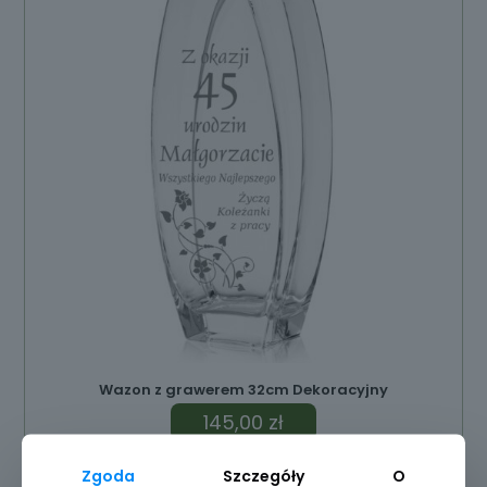
Wazon z grawerem 32cm Dekoracyjny
145,00
zł
Zgoda
Szczegóły
O