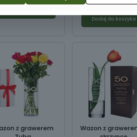
Dodaj do koszyka
Dodaj do koszyka
azon z grawerem
Wazon z grawere
Tuba
skrzynce