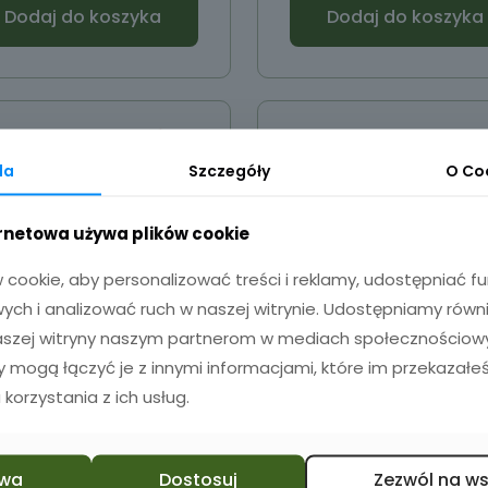
Dodaj do koszyka
Dodaj do koszyka
da
Szczegóły
O
Co
ernetowa używa plików cookie
cookie, aby personalizować treści i reklamy, udostępniać 
ch i analizować ruch w naszej witrynie. Udostępniamy równ
naszej witryny naszym partnerom w mediach społecznościowyc
zy mogą łączyć je z innymi informacjami, które im przekazałeś
 korzystania z ich usług.
azon z grawerem
Wazon z grawer
26cm Dekoracyj
79,90
zł
125,00
zł
wa
Dostosuj
Zezwól na w