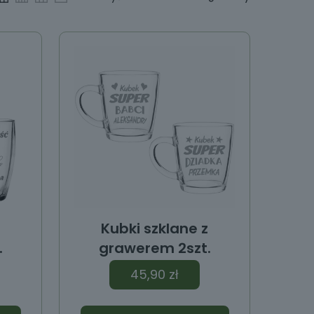
z
Kubki szklane z
.
grawerem 2szt.
45,90
zł