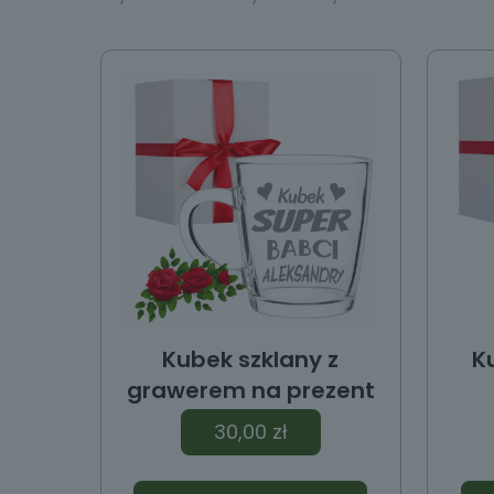
y
Kubek szklany z
K
grawerem na prezent
30,00
zł