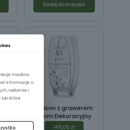
Dodaj do koszyka
okies
funkcje mediów
ież informacje o
h, reklamie i
 lub które
em
Wazon z grawerem
ny
32cm Dekoracyjny
145,00
zł
szystko