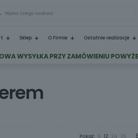
rt
Sklep
O Firmie
Ostatnie realizacje
WA WYSYŁKA PRZY ZAMÓWIENIU POWYŻE
werem
Pokaż:
6
12
24
36