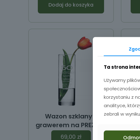
Dodaj do koszyka
Zgo
Ta strona int
Używamy plików 
społecznościowy
korzystaniu z 
analityce, któr
zebrali w wyniku
Wazon szklany z
W
grawerem na PREZENT
69,00
zł
Odmo