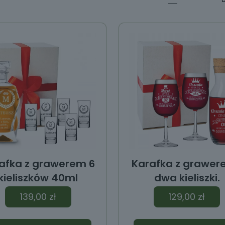
afka z grawerem 6
Karafka z grawer
kieliszków 40ml
dwa kieliszki.
139,00
zł
129,00
zł