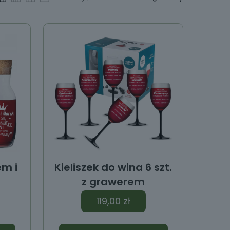
em i
Kieliszek do wina 6 szt.
z grawerem
119,00
zł