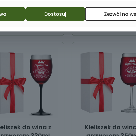
wa
Dostosuj
Zezwól na w
Dodaj do koszyka
Dodaj do koszyka
ieliszek do wina z
Kieliszek do wina
grawerem 330ml
grawerem 350m