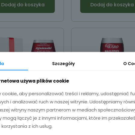
Dodaj do koszyka
Dodaj do koszyka
da
Szczegóły
O
Co
ernetowa używa plików cookie
cookie, aby personalizować treści i reklamy, udostępniać 
ch i analizować ruch w naszej witrynie. Udostępniamy równ
naszej witryny naszym partnerom w mediach społecznościowyc
liszek do wina XXL z
Kieliszek do wina
zy mogą łączyć je z innymi informacjami, które im przekazałeś
grawerem
grawerem 330m
 korzystania z ich usług.
49,90
zł
30,00
zł