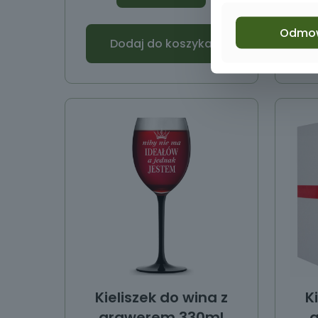
Odmo
Dodaj do koszyka
Kieliszek do wina z
K
grawerem 330ml