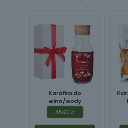
y
Karafka do
Kar
wina/wody
45,00
zł