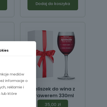
Dodaj do koszyka
okies
funkcje mediów
ież informacje o
h, reklamie i
 z
Kieliszek do wina z
 lub które
l
grawerem 330ml
35,00
zł