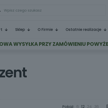
rt
Sklep
O Firmie
Ostatnie realizacje
WA WYSYŁKA PRZY ZAMÓWIENIU POWYŻE
zent
Pokaż:
6
12
24
36