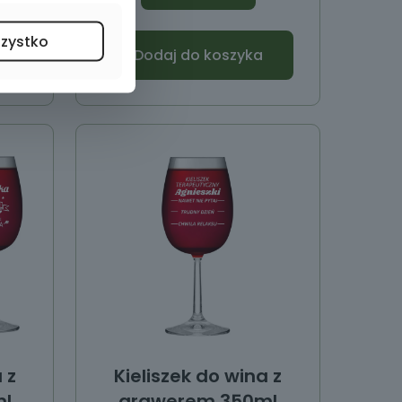
szystko
Dodaj do koszyka
 z
Kieliszek do wina z
l
grawerem 350ml