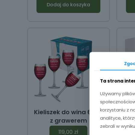
Dodaj do koszyka
Zgo
Ta strona int
Używamy plików 
społecznościowy
korzystaniu z 
Kieliszek do wina 6 szt.
Kie
analityce, któr
z grawerem
zebrali w wyniku
119,00
zł