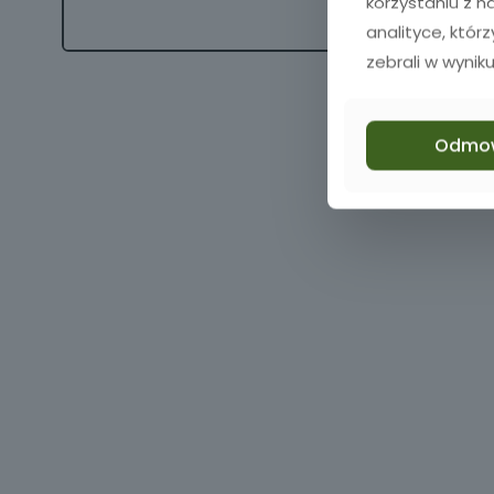
korzystaniu z 
analityce, któr
zebrali w wyniku
Odmo