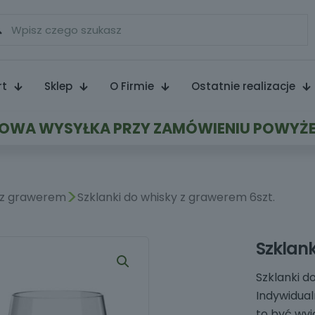
rt
Sklep
O Firmie
Ostatnie realizacje
WA WYSYŁKA PRZY ZAMÓWIENIU POWYŻE
>
 z grawerem
Szklanki do whisky z grawerem 6szt.
Szklank
Szklanki d
Indywidual
to być wyj