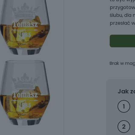
przygotowa
ślubu, dla 
przesłać w
Brak w mag
Jak z
1
2