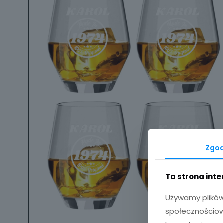
Zgo
Ta strona int
Używamy plików 
społecznościowy