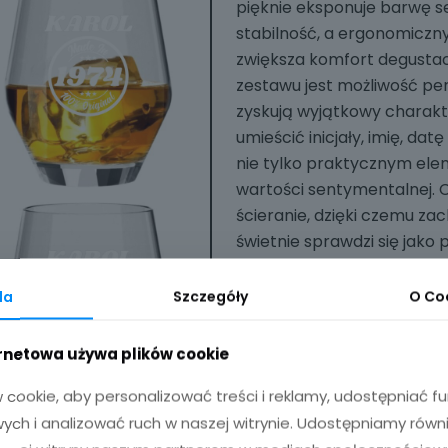
pięknie eksponuje barwę 
stabilność, a ergonomiczny 
zwiększa komfort degustacj
zestawu jest możliwość per
zyskują wyjątkowy charak
umieścić inicjały, imię, da
nie tylko praktycznym el
wartości sentymentalnej. C
ścieranie, dzięki czemu za
świetnie sprawdzi się jako 
jubileusz, wieczór kawalers
szklanki pasują do wnętrz
da
Szczegóły
O
Co
barków domowych i gabinet
sprawia, że komplet jest z
ernetowa używa plików cookie
podkreślić, że takie szklan
cookie, aby personalizować treści i reklamy, udostępniać 
wyjątkowy element aranżacj
zachwyci i pozostanie na 
ch i analizować ruch w naszej witrynie. Udostępniamy równ