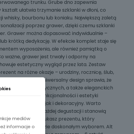
serwowanego trunku. Grube dno zapewnia
kształt ułatwia trzymanie szklanki w dłoni, co
i whisky, bourbonu lub koniaku. Największą zaletą
sonalizacji poprzez grawer, dzięki czemu szklanki
ter. Grawer można dopasować indywidualnie –
tę lub krótką dedykację. W efekcie komplet staje się
ementem wyposażenia, ale również pamiątką o
o ważne, grawer jest trwały i odporny na
chowuje estetyczny wygląd przez lata. Zestaw
prezent na różne okazje – urodziny, rocznicę, ślub,
ki czy Dzień Ojca. Uniwersalny design sprawia, że
 nowoczesnych, klasycznych, a także eleganckich
okies
ów. Połączenie funkcjonalności i estetyki
arówno praktyczny, jak i dekoracyjny. Warto
ki podnoszą rangę każdej degustacji i stanowią
funkcje mediów
i wnętrza. Jeśli szukasz prezentu, który
lata, ten zestaw będzie doskonałym wyborem. Alt
ież informacje o