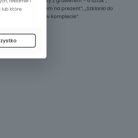
w szklanek do whisky z grawerem – 6 sztuk”,
h, reklamie i
do whisky z grawerem na prezent”, „Szklanki do
 lub które
nicjałami, 6 sztuk w komplecie”.
szystko