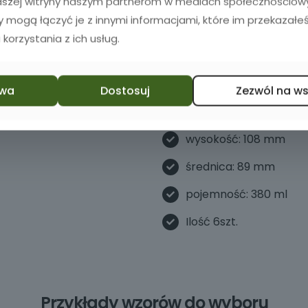
obrazków: „Elegancki zesta
naszej witryny naszym partnerom w mediach społecznościowyc
„Personalizowane szklanki 
zy mogą łączyć je z innymi informacjami, które im przekazałeś
whisky z wygrawerowanymi i
 korzystania z ich usług.
Specyfikacja
wa
Dostosuj
Zezwól na w
wysokość: 108 mm
średnica: 89 mm
pojemność: 380 ml
Ilość 6szt.
Przykłady wzorów do wyboru