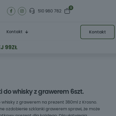
0
510 980 782
Kontakt
Kontakt
J 99ZŁ
i do whisky z grawerem 6szt.
o whisky z grawerem na prezent 380ml z Krosno.
ne ozdobienie szklanki grawerem sprawi, że może
ątkowy prezent dla każdego. Dla ułatwienia