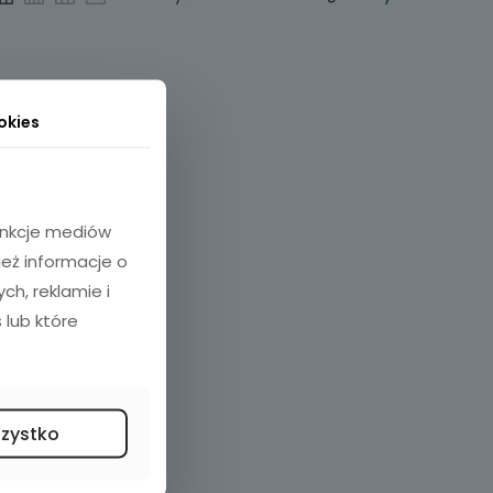
okies
funkcje mediów
ież informacje o
h, reklamie i
 lub które
szystko