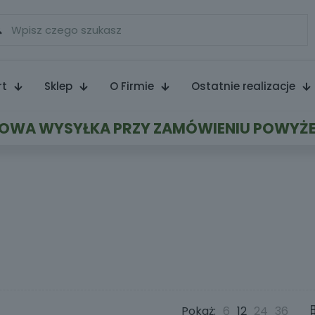
rt
Sklep
O Firmie
Ostatnie realizacje
WA WYSYŁKA PRZY ZAMÓWIENIU POWYŻE
Pokaż:
6
12
24
36