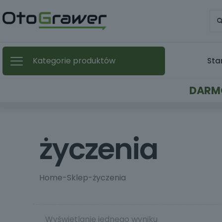
Kategorie produktów
Sta
DARMO
życzenia
Home
-
Sklep
-
życzenia
Wyświetlanie jednego wyniku