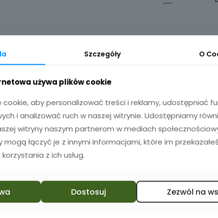
da
Szczegóły
O
Co
ernetowa używa plików cookie
cookie, aby personalizować treści i reklamy, udostępniać 
ch i analizować ruch w naszej witrynie. Udostępniamy równ
naszej witryny naszym partnerom w mediach społecznościowyc
zy mogą łączyć je z innymi informacjami, które im przekazałeś
 korzystania z ich usług.
wa
Dostosuj
Zezwól na w