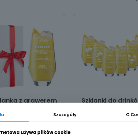
klanka z grawerem
Szklanki do drink
do drinków
grawerem
da
Szczegóły
O
Co
35,00
zł
135,00
zł
ernetowa używa plików cookie