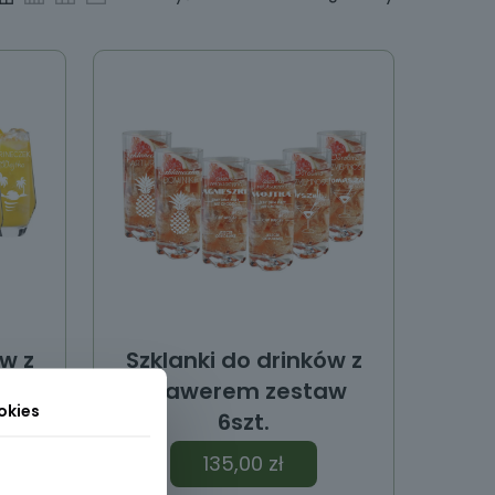
ów z
Szklanki do drinków z
grawerem zestaw
okies
6szt.
135,00
zł