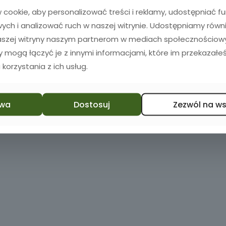
Dodaj do koszyka
Dodaj do koszyka
cookie, aby personalizować treści i reklamy, udostępniać 
ch i analizować ruch w naszej witrynie. Udostępniamy równ
naszej witryny naszym partnerom w mediach społecznościowyc
zy mogą łączyć je z innymi informacjami, które im przekazałeś
 korzystania z ich usług.
wa
Dostosuj
Zezwól na w