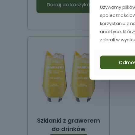
Dodaj do koszyka
Używamy plików 
społecznościowy
korzystaniu z 
analityce, któr
zebrali w wyniku
Odmo
Szklanki z grawerem
do drinków