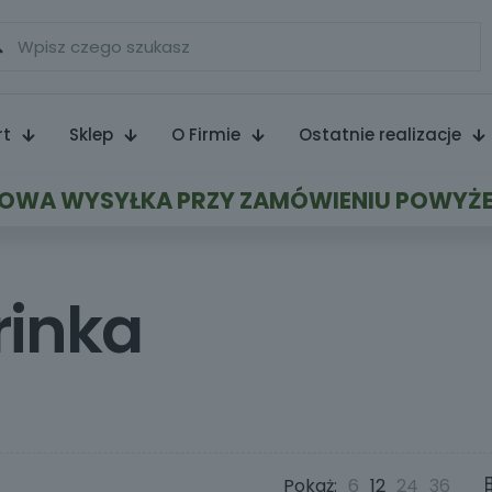
rt
Sklep
O Firmie
Ostatnie realizacje
WA WYSYŁKA PRZY ZAMÓWIENIU POWYŻE
rinka
Pokaż:
6
12
24
36