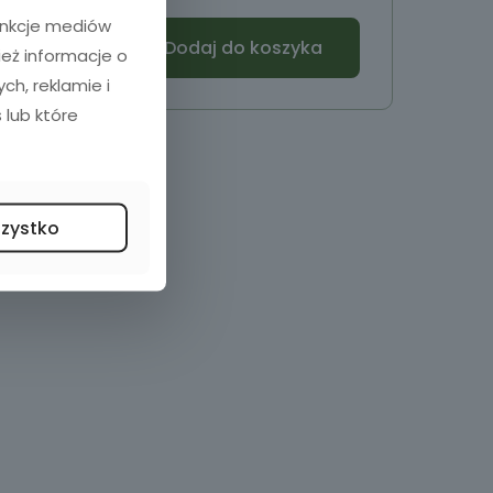
funkcje mediów
Dodaj do koszyka
ież informacje o
h, reklamie i
 lub które
szystko