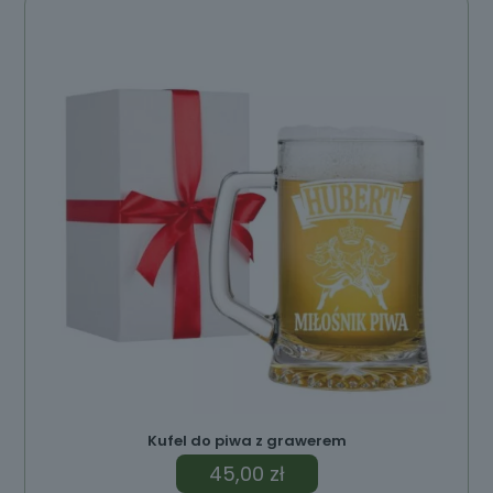
ów
Kufel do piwa z grawerem
45,00
zł