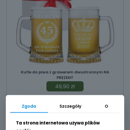
Kufle do piwa z grawerem dwustronnym NA
PREZENT
49,90
zł
Dodaj do koszyka
Zgoda
Szczegóły
O
Ta strona internetowa używa plików