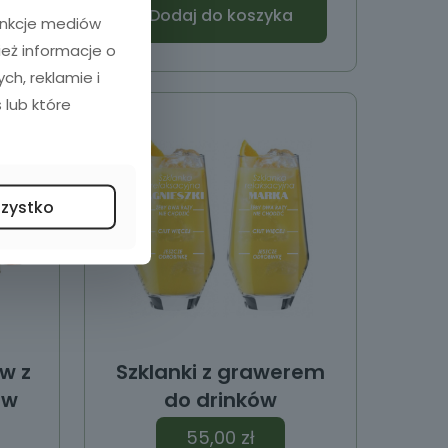
Dodaj do koszyka
funkcje mediów
ież informacje o
h, reklamie i
 lub które
szystko
ów z
Szklanki z grawerem
aw
do drinków
55,00
zł