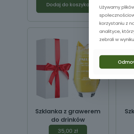
Dodaj do koszyka
Używamy plików 
społecznościowy
korzystaniu z 
analityce, któr
zebrali w wyniku
Odmo
Szklanka z grawerem
Szk
do drinków
35,00
zł