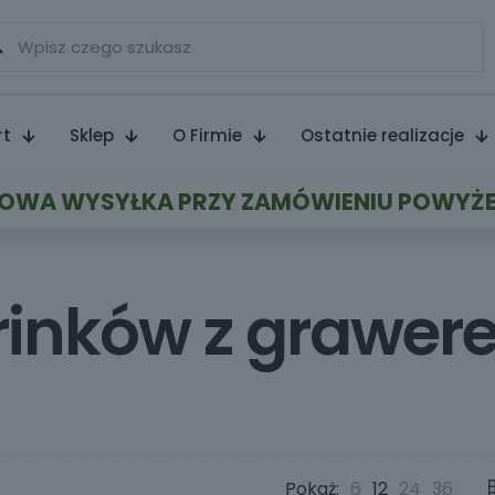
rt
Sklep
O Firmie
Ostatnie realizacje
WA WYSYŁKA PRZY ZAMÓWIENIU POWYŻE
drinków z grawe
Pokaż:
6
12
24
36