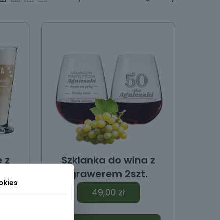
 z
Szklanka do wina z
grawerem 2szt.
okies
49,00
zł