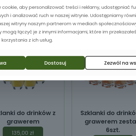
Dodaj do koszyka
Dodaj do koszyka
cookie, aby personalizować treści i reklamy, udostępniać 
ch i analizować ruch w naszej witrynie. Udostępniamy równ
naszej witryny naszym partnerom w mediach społecznościowyc
zy mogą łączyć je z innymi informacjami, które im przekazałeś
 korzystania z ich usług.
wa
Dostosuj
Zezwól na w
lanki do drinków z
Szklanki do drink
grawerem
grawerem zest
6szt.
135,00
zł