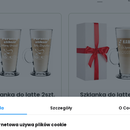
lanka do latte 2szt.
Szklanka do latte
z grawerem
grawerem
da
Szczegóły
O
Co
49,00
zł
35,00
zł
ernetowa używa plików cookie