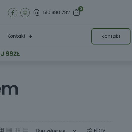
0
510 980 782
Kontakt
Kontakt
J 99ZŁ
rem
Filtry