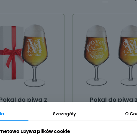
Pokal do piwa z
Pokal do piwa 
grawerem
grawerem 2szt
da
Szczegóły
O
Co
45,00
zł
55,00
zł
ernetowa używa plików cookie