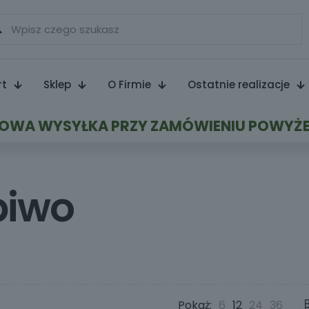
rt
Sklep
O Firmie
Ostatnie realizacje
WA WYSYŁKA PRZY ZAMÓWIENIU POWYŻE
piwo
Pokaż:
6
12
24
36