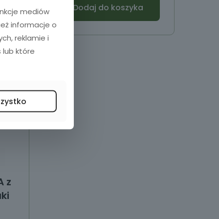
Dodaj do koszyka
funkcje mediów
ież informacje o
h, reklamie i
 lub które
szystko
A z
ki