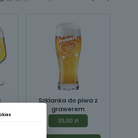
z
Szklanka do piwa z
.
grawerem
okies
35,00
zł