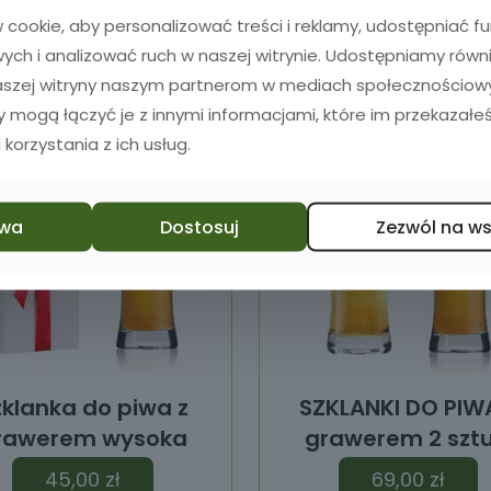
Dodaj do koszyka
Dodaj do koszyka
cookie, aby personalizować treści i reklamy, udostępniać 
ch i analizować ruch w naszej witrynie. Udostępniamy równ
naszej witryny naszym partnerom w mediach społecznościowyc
zy mogą łączyć je z innymi informacjami, które im przekazałeś
 korzystania z ich usług.
wa
Dostosuj
Zezwól na w
zklanka do piwa z
SZKLANKI DO PIW
rawerem wysoka
grawerem 2 sztu
45,00
zł
69,00
zł