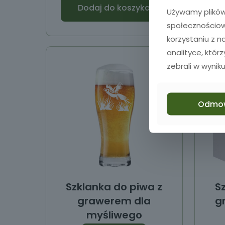
Dodaj do koszyka
Używamy plików 
społecznościowy
korzystaniu z 
analityce, któr
zebrali w wyniku
Odmo
Szklanka do piwa z
S
grawerem dla
g
myśliwego