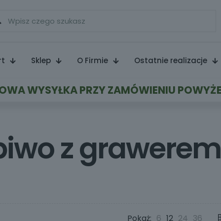
rt
Sklep
O Firmie
Ostatnie realizacje
WA WYSYŁKA PRZY ZAMÓWIENIU POWYŻE
piwo z grawere
Pokaż:
6
12
24
36