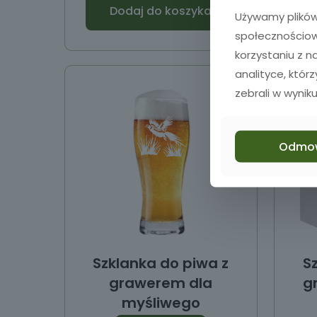
Dodaj do koszyka
Używamy plików 
społecznościowy
korzystaniu z 
analityce, któr
zebrali w wyniku
Odmo
Szklanka do piwa z
S
grawerem dla
g
myśliwego