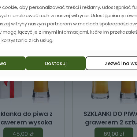
Dodaj do koszyka
Dodaj do koszyka
cookie, aby personalizować treści i reklamy, udostępniać 
ch i analizować ruch w naszej witrynie. Udostępniamy równ
naszej witryny naszym partnerom w mediach społecznościowyc
zy mogą łączyć je z innymi informacjami, które im przekazałeś
 korzystania z ich usług.
wa
Dostosuj
Zezwól na w
zklanka do piwa z
SZKLANKI DO PIW
rawerem wysoka
grawerem 2 sztu
45,00
zł
69,00
zł