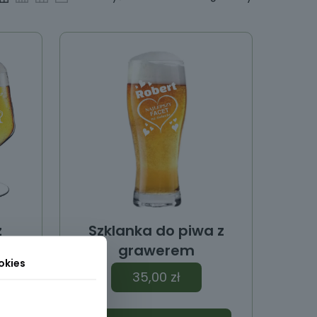
z
Szklanka do piwa z
.
grawerem
okies
35,00
zł