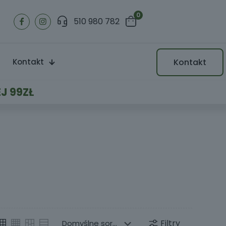
0
510 980 782
Kontakt
Kontakt
J 99ZŁ
m
Filtry