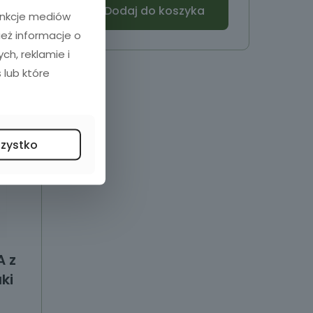
Dodaj do koszyka
funkcje mediów
ież informacje o
h, reklamie i
 lub które
szystko
A z
ki