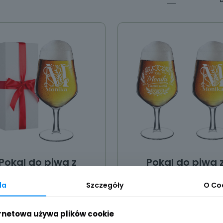
Pokal do piwa z
Pokal do piwa 
grawerem
grawerem 2szt
da
Szczegóły
O
Co
45,00
zł
55,00
zł
ernetowa używa plików cookie