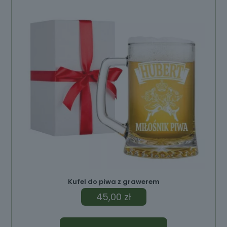
ów
Kufel do piwa z grawerem
45,00
zł