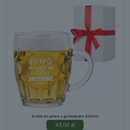
ów
Kufel do piwa z grawerem 500ml
43,00
zł