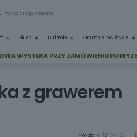
rt
Sklep
O Firmie
Ostatnie realizacje
WA WYSYŁKA PRZY ZAMÓWIENIU POWYŻE
stka z grawerem
Pokaż:
6
12
24
36