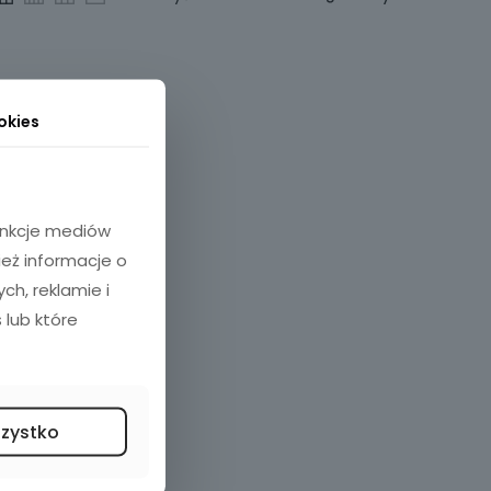
okies
funkcje mediów
ież informacje o
h, reklamie i
 lub które
szystko