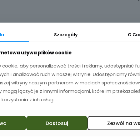
da
Szczegóły
O
Co
ernetowa używa plików cookie
cookie, aby personalizować treści i reklamy, udostępniać 
ch i analizować ruch w naszej witrynie. Udostępniamy równ
naszej witryny naszym partnerom w mediach społecznościowyc
zy mogą łączyć je z innymi informacjami, które im przekazałeś
 korzystania z ich usług.
wa
Dostosuj
Zezwól na w