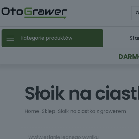
Kategorie produktów
Sta
DARMO
Słoik na cia
Home
-
Sklep
-
Słoik na ciastka z grawerem
Wyświetlanie jednego wyniku