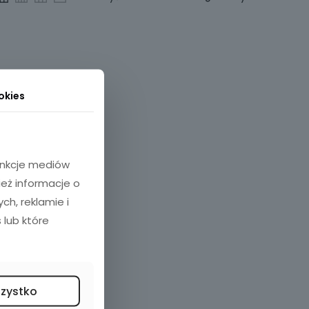
okies
funkcje mediów
ież informacje o
h, reklamie i
 lub które
szystko