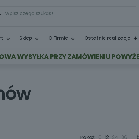
rt
Sklep
O Firmie
Ostatnie realizacje
WA WYSYŁKA PRZY ZAMÓWIENIU POWYŻE
anów
Pokaż:
6
12
24
36