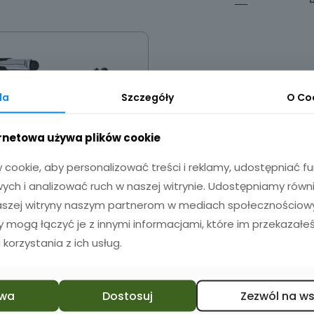
da
Szczegóły
O
Co
ernetowa używa plików cookie
cookie, aby personalizować treści i reklamy, udostępniać 
ch i analizować ruch w naszej witrynie. Udostępniamy równ
naszej witryny naszym partnerom w mediach społecznościowyc
zy mogą łączyć je z innymi informacjami, które im przekazałeś
ugopis z grawerem
 korzystania z ich usług.
rysik do ekranów
50szt.
120,00
zł
wa
Dostosuj
Zezwól na w