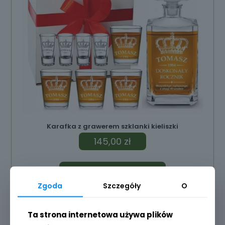
Karafka z grawerem szklanki kieliszki
145,00
zł
Dodaj do koszyka
Zgoda
Szczegóły
O
Ta strona internetowa używa plików