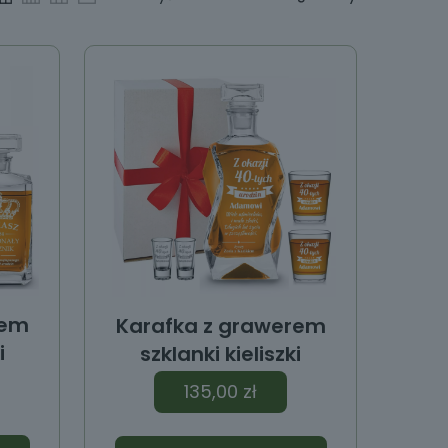
rem
Karafka z grawerem
i
szklanki kieliszki
135,00
zł