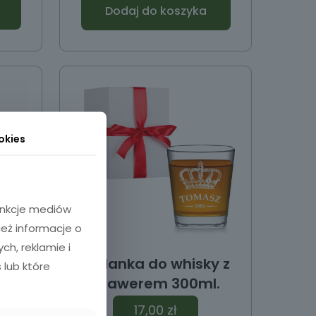
Dodaj do koszyka
okies
funkcje mediów
ież informacje o
h, reklamie i
y z
Szklanka do whisky z
 lub które
l
grawerem 300ml.
17,00
zł