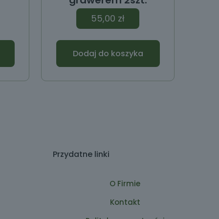
grawerem 2szt.
55,00
zł
Dodaj do koszyka
Przydatne linki
O Firmie
Kontakt