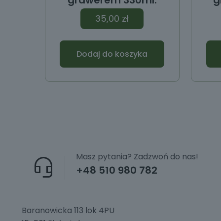
grawerem 330ml.
g
35,00
zł
Dodaj do koszyka
Masz pytania? Zadzwoń do nas!
+48 510 980 782
Baranowicka 113 lok 4PU