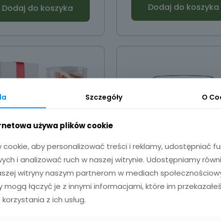
Dodaj do koszyka
Dodaj do koszyka
da
Szczegóły
O
Co
ernetowa używa plików cookie
cookie, aby personalizować treści i reklamy, udostępniać 
ch i analizować ruch w naszej witrynie. Udostępniamy równ
naszej witryny naszym partnerom w mediach społecznościowyc
lanka do drinków z
Szklanka do whisk
zy mogą łączyć je z innymi informacjami, które im przekazałeś
grawerem
grawerem 300m
 korzystania z ich usług.
35,00
zł
13,00
zł