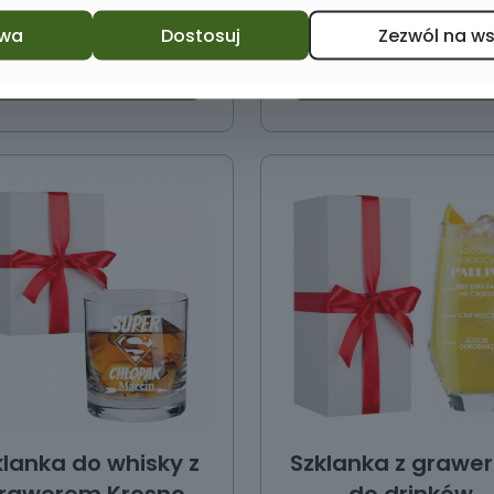
wa
Dostosuj
Zezwól na w
Dodaj do koszyka
Dodaj do koszyka
klanka do whisky z
Szklanka z grawe