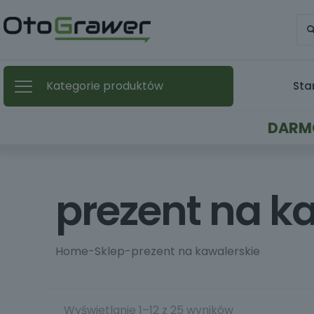
Kategorie produktów
Sta
DARMO
prezent na k
Home
-
Sklep
-
prezent na kawalerskie
Wyświetlanie 1–12 z 25 wyników