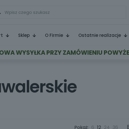
rt
Sklep
O Firmie
Ostatnie realizacje
WA WYSYŁKA PRZY ZAMÓWIENIU POWYŻE
awalerskie
Pokaż:
6
12
24
36