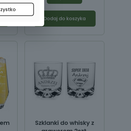
szystko
Dodaj do koszyka
rem
Szklanki do whisky z