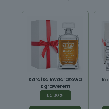
y
Karafka kwadratowa
Ka
z grawerem
85,00
zł