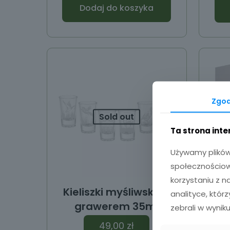
Dodaj do koszyka
Zgo
Sold out
Ta strona int
Używamy plików 
społecznościowy
korzystaniu z 
Kieliszki myśliwskie z
Szk
analityce, któr
grawerem 35ml
zebrali w wyniku
49,00
zł