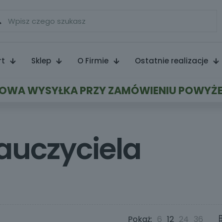
rt
Sklep
O Firmie
Ostatnie realizacje
WA WYSYŁKA PRZY ZAMÓWIENIU POWYŻE
nauczyciela
Pokaż:
6
12
24
36