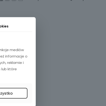
okies
funkcje mediów
ież informacje o
h, reklamie i
 lub które
szystko