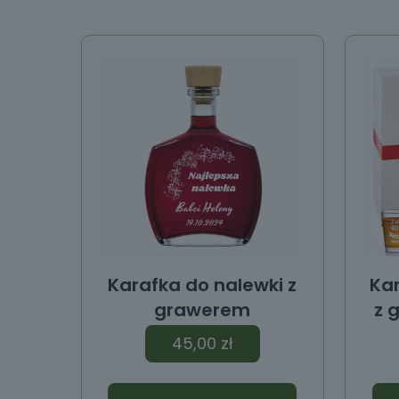
y
Karafka do nalewki z
Ka
grawerem
z 
45,00
zł