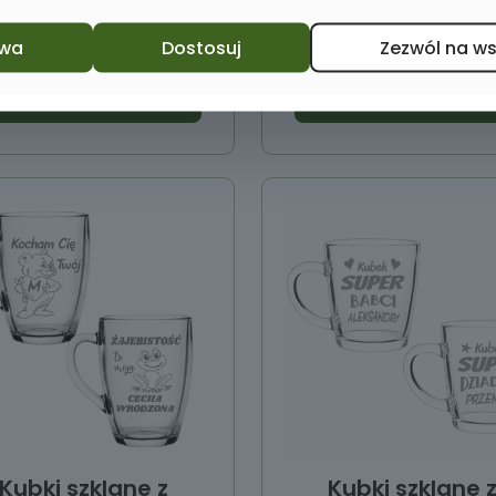
49,00
zł
30,00
zł
wa
Dostosuj
Zezwól na w
Dodaj do koszyka
Dodaj do koszyka
Kubki szklane z
Kubki szklane 