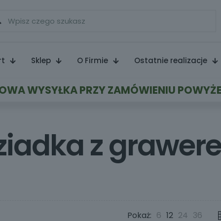
rt
Sklep
O Firmie
Ostatnie realizacje
WA WYSYŁKA PRZY ZAMÓWIENIU POWYŻE
dziadka z grawe
Pokaż:
6
12
24
36