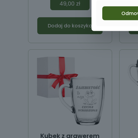
49,00
zł
Odmo
Dodaj do koszyka
Kubek z grawerem