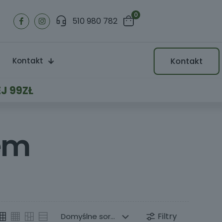
0
510 980 782
Kontakt
Kontakt
J 99ZŁ
rem
Filtry