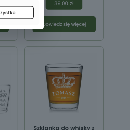
39,00
zł
szystko
Dowiedz się więcej
z
Szklanka do whisky z