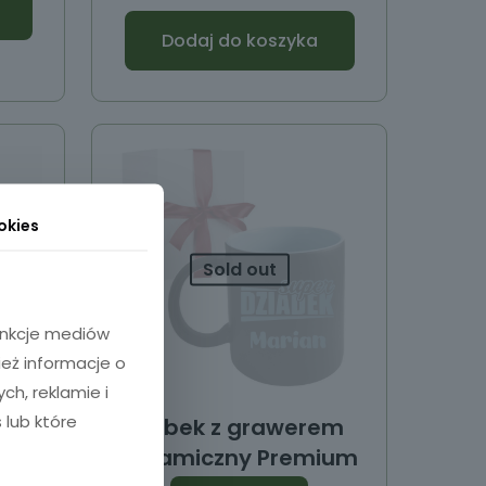
Dodaj do koszyka
okies
Sold out
funkcje mediów
ież informacje o
h, reklamie i
 lub które
z
Kubek z grawerem
zent
ceramiczny Premium