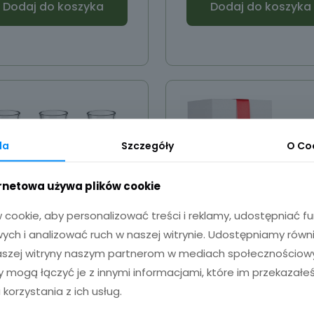
Dodaj do koszyka
Dodaj do koszyka
da
Szczegóły
O
Co
ernetowa używa plików cookie
cookie, aby personalizować treści i reklamy, udostępniać 
ch i analizować ruch w naszej witrynie. Udostępniamy równ
naszej witryny naszym partnerom w mediach społecznościowyc
zy mogą łączyć je z innymi informacjami, które im przekazałeś
eliszki z grawerem
Kubek szklany 
 korzystania z ich usług.
28ml.
grawerem na pre