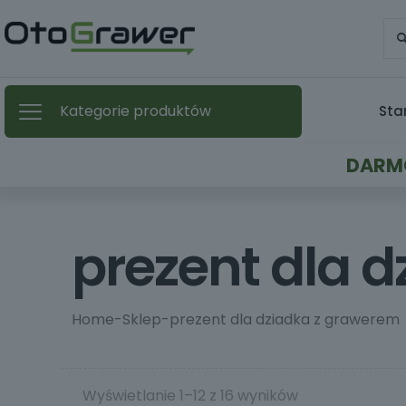
Kategorie produktów
Sta
DARMO
prezent dla 
Home
-
Sklep
-
prezent dla dziadka z grawerem
Wyświetlanie 1–12 z 16 wyników