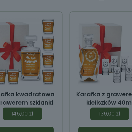
rafka kwadratowa
Karafka z grawer
grawerem szklanki
kieliszków 40m
145,00
zł
139,00
zł