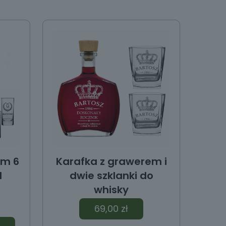
em 6
Karafka z grawerem i
l
dwie szklanki do
whisky
69,00
zł