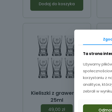
Dodaj do koszyka
Zgo
Ta strona int
Używamy plików 
społecznościowy
korzystaniu z 
analityce, któr
zebrali w wyniku
Kieliszki z grawerem
Ki
25ml
49,00
zł
Odmo