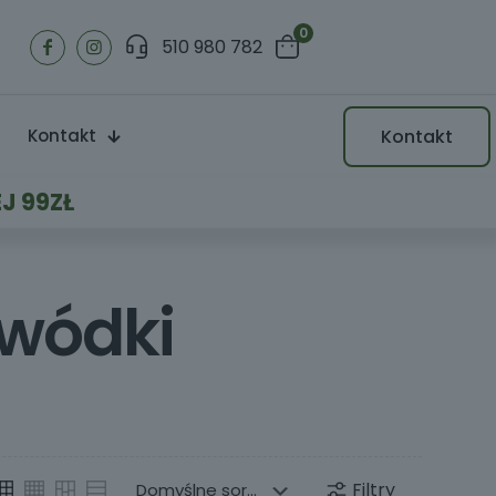
0
510 980 782
Kontakt
Kontakt
J 99ZŁ
 wódki
Filtry