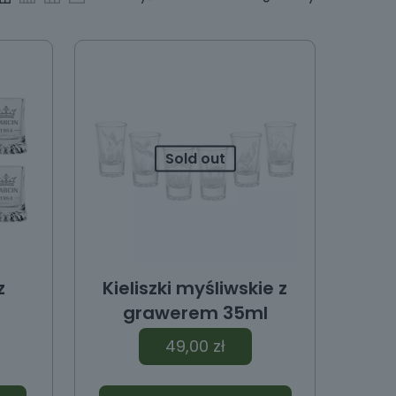
Sold out
z
Kieliszki myśliwskie z
grawerem 35ml
49,00
zł