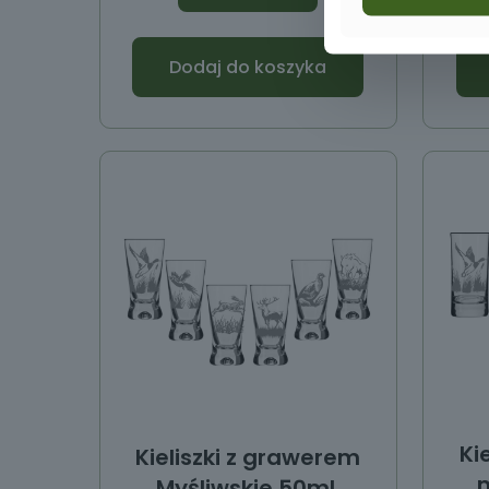
Dodaj do koszyka
Ki
Kieliszki z grawerem
m
Myśliwskie 50ml.