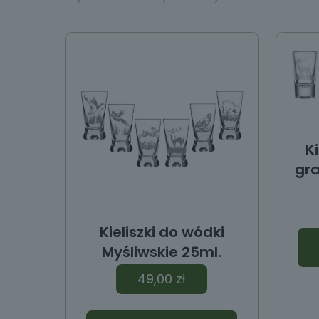
y
Ki
gr
Kieliszki do wódki
Myśliwskie 25ml.
49,00
zł