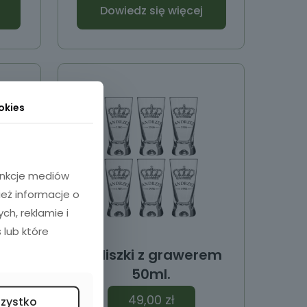
Dowiedz się więcej
okies
funkcje mediów
ież informacje o
h, reklamie i
 lub które
rem
Kieliszki z grawerem
50ml.
49,00
zł
szystko