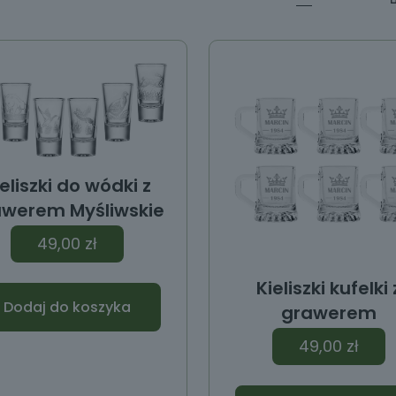
eliszki do wódki z
awerem Myśliwskie
49,00
zł
Kieliszki kufelki 
Dodaj do koszyka
grawerem
49,00
zł