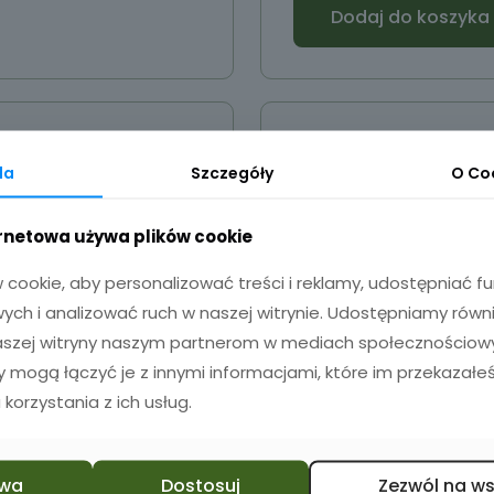
Dodaj do koszyka
da
Szczegóły
O
Co
ernetowa używa plików cookie
Sold out
cookie, aby personalizować treści i reklamy, udostępniać 
ch i analizować ruch w naszej witrynie. Udostępniamy równ
naszej witryny naszym partnerom w mediach społecznościowyc
zy mogą łączyć je z innymi informacjami, które im przekazałeś
 korzystania z ich usług.
eliszki z grawerem
Kieliszki z grawe
28ml.
40ml.
49,00
zł
55,00
zł
wa
Dostosuj
Zezwól na w