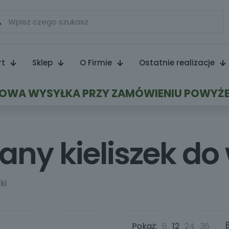
rt
Sklep
O Firmie
Ostatnie realizacje
WA WYSYŁKA PRZY ZAMÓWIENIU POWYŻE
any kieliszek do
ki
Pokaż:
6
12
24
36