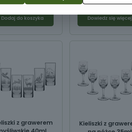
Dodaj do koszyka
Dowiedz się więcej
eliszki z grawerem
Kieliszki z grawe
yśliwskie 40ml.
na nóżce 35ml