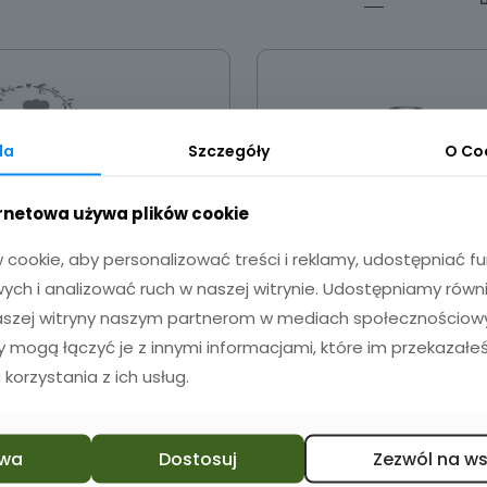
da
Szczegóły
O
Co
ernetowa używa plików cookie
cookie, aby personalizować treści i reklamy, udostępniać 
ch i analizować ruch w naszej witrynie. Udostępniamy równ
naszej witryny naszym partnerom w mediach społecznościowyc
zy mogą łączyć je z innymi informacjami, które im przekazałeś
Patera szklana z
Patera Szklana 
 korzystania z ich usług.
grawerem
Grawerem
Personalizowan
119,90
zł
Prezent
wa
Dostosuj
Zezwól na w
149,00
zł