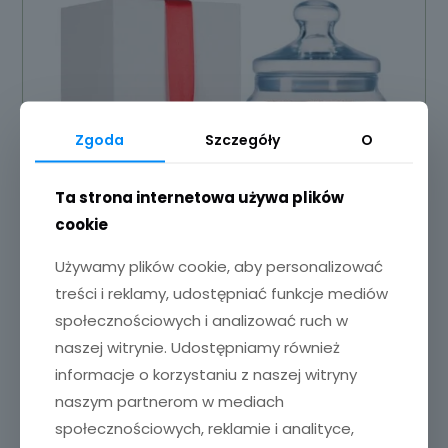
Zgoda
Szczegóły
O
Ta strona internetowa używa plików
cookie
Używamy plików cookie, aby personalizować
treści i reklamy, udostępniać funkcje mediów
społecznościowych i analizować ruch w
naszej witrynie. Udostępniamy również
ów
Słoik na ciastka z grawerem
informacje o korzystaniu z naszej witryny
45,00
zł
naszym partnerom w mediach
społecznościowych, reklamie i analityce,