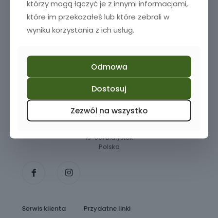
którzy mogą łączyć je z innymi informacjami,
Dodaj do koszyka
które im przekazałeś lub które zebrali w
wyniku korzystania z ich usług.
Odmowa
Masz pytania? Zadzwoń do nas!
Dostosuj
+48 510 980 782
Zezwól na wszystko
Baranowicka 113 lok 4PU
15-501 Białystok
Polska
Serwis klienta
Przydatne linki