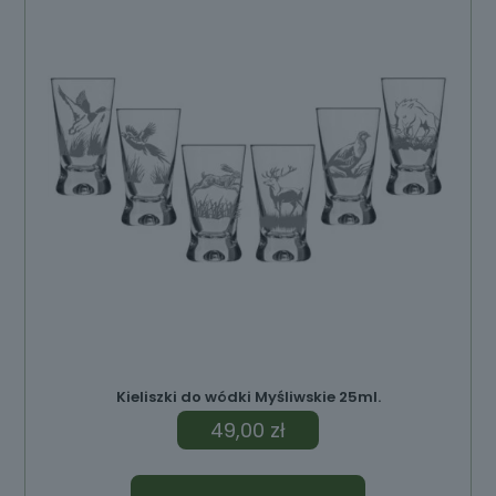
ów
Kieliszki do wódki Myśliwskie 25ml.
49,00
zł