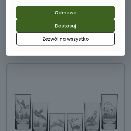
Kieliszki myśliwskie z grawerem 35ml
Odmowa
49,00
zł
Dostosuj
Dowiedz się więcej
Zezwól na wszystko