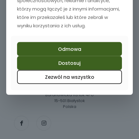
społecznościowych, reklamie i analityce,
którzy mogą łączyć je z innymi informacjami,
Dodaj do koszyka
które im przekazałeś lub które zebrali w
wyniku korzystania z ich usług.
Odmowa
Dostosuj
Masz pytania? Zadzwoń do nas!
+48 510 980 782
Zezwól na wszystko
Baranowicka 113 lok 4PU
15-501 Białystok
Polska