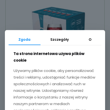
Zgoda
Szczegóły
O
Ta strona internetowa używa plików
cookie
Używamy plików cookie, aby personalizować
treści i reklamy, udostępniać funkcje mediów
społecznościowych i analizować ruch w
ów
naszej witrynie. Udostępniamy również
informacje o korzystaniu z naszej witryny
Kieliszek do wina 6 szt. z grawerem
naszym partnerom w mediach
119,00
zł