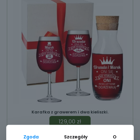
Karafka z grawerem i dwa kieliszki.
129,00
zł
Zgoda
Szczegóły
O