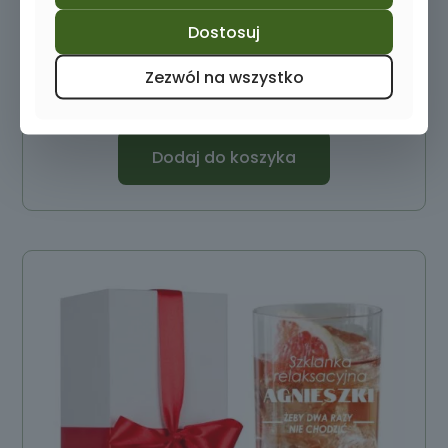
Dostosuj
Karafka z grawerem i dwie szklanki do whisky
Zezwól na wszystko
69,00
zł
Dodaj do koszyka