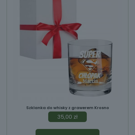
Szklanka do whisky z grawerem Krosno
35,00
zł