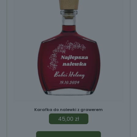
ów
Karafka do nalewki z grawerem
45,00
zł