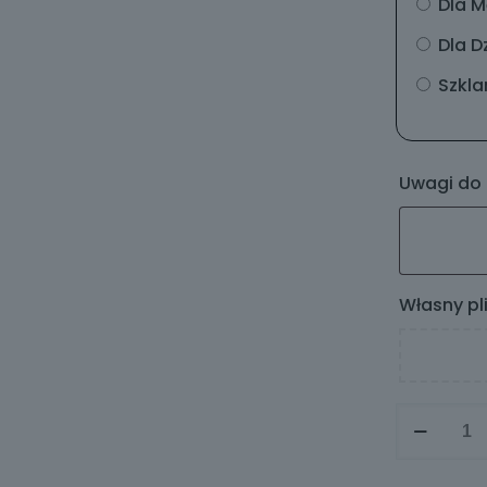
Dla M
Dla D
Szklan
Uwagi do
Własny pl
ilość
Zestaw
z