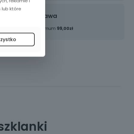
h, reklamie i
 lub które
Darmowa dostawa
Przy zakupach za minimum
99,00zł
szystko
szklanki