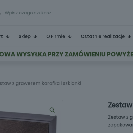
rt
Sklep
O Firmie
Ostatnie realizacje
WA WYSYŁKA PRZY ZAMÓWIENIU POWYŻE
staw z grawerem karafka i szklanki
Zestaw 
Zestaw z g
zapakowan