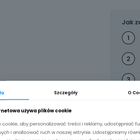
grawerem
karafka
i
Jak z
szklanki
1
2
3
da
Szczegóły
O
Co
ernetowa używa plików cookie
cookie, aby personalizować treści i reklamy, udostępniać 
ch i analizować ruch w naszej witrynie. Udostępniamy równ