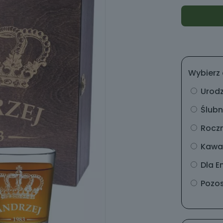
Wybierz 
Urod
Ślub
Rocz
Kawal
Dla E
Pozos