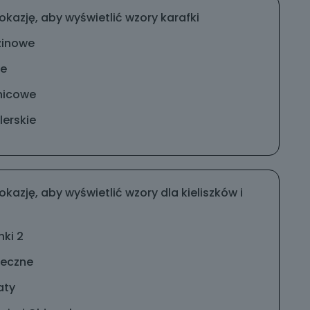
okazję, aby wyświetlić wzory karafki
zinowe
ne
nicowe
erskie
okazję, aby wyświetlić wzory dla kieliszków i
nki 2
teczne
aty