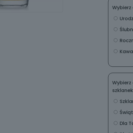
Wybierz 
Urod
Ślub
Rocz
Kawal
Wybierz 
szklanek
Szkla
Świą
Dla T