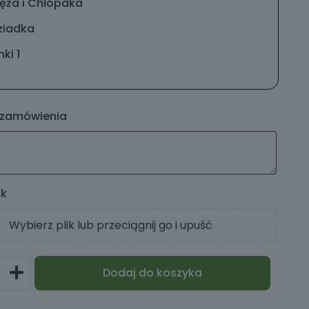
ęża i Chłopaka
ziadka
ki 1
 zamówienia
ik
Wybierz plik lub przeciągnij go i upuść
Dodaj do koszyka