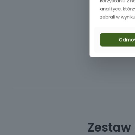
korzystaniu z 
analityce, któr
zebrali w wyniku
Odmo
Zestaw 