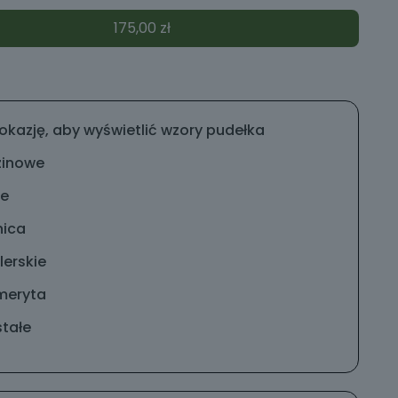
175,00
zł
okazję, aby wyświetlić wzory pudełka
zinowe
ne
nica
erskie
meryta
tałe