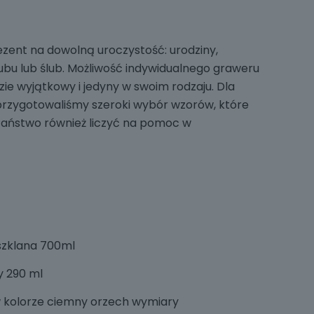
zent na dowolną uroczystość: urodziny,
ubu lub ślub. Możliwość indywidualnego graweru
zie wyjątkowy i jedyny w swoim rodzaju. Dla
rzygotowaliśmy szeroki wybór wzorów, które
 Państwo również liczyć na pomoc w
szklana 700ml
y 290 ml
w kolorze ciemny orzech wymiary