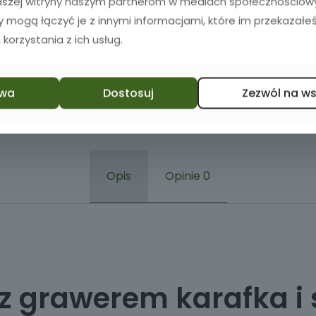
naszej witryny naszym partnerom w mediach społecznościowyc
zy mogą łączyć je z innymi informacjami, które im przekazałeś
 korzystania z ich usług.
wa
Dostosuj
Zezwól na w
Opis
Opinie
0
z grawerem karafka i 