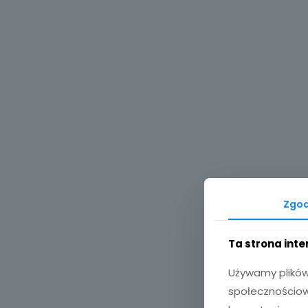
Zgo
Ta strona int
Używamy plików 
społecznościowy