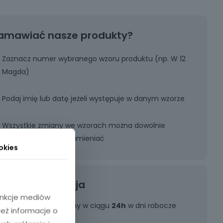
amawiać nasze produkty?
Zaznacz numer wybranego wzoru produktu (np. W 12
Magda)
Podaj imię lub datę jeżeli występuje w danym wzorze
Wszystkie zmiany we wzorach można dowolnie
modyfikować oraz zamieniać
okies
Szybka realizacja
funkcje mediów
Zamówienie realizujemy w ciągu
24h
w dni robocze
ież informacje o