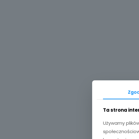
Zgo
Ta strona int
Używamy plików 
społecznościowy