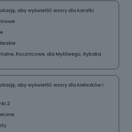
okazję, aby wyświetlić wzory dla karafki
zinowe
ne
erskie
talne, Rocznicowe, dla Myśliwego, Rybaka
okazję, aby wyświetlić wzory dla kieliszków i
nki 2
teczne
aty