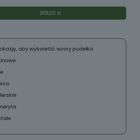
269,00
zł
okazję, aby wyświetlić wzory pudełka
zinowe
ne
nica
erskie
meryta
tałe