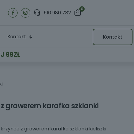
0
510 980 782
Kontakt
Kontakt
J 99ZŁ
ki
 z grawerem karafka szklanki
krzynce z grawerem karafka szklanki kieliszki