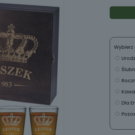
Wybierz 
Urod
Ślub
Rocz
Kawal
Dla E
Pozos