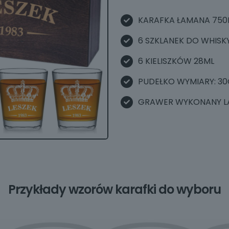
KARAFKA ŁAMANA 750
6 SZKLANEK DO WHISK
6 KIELISZKÓW 28ML
PUDEŁKO WYMIARY: 30
GRAWER WYKONANY L
Przykłady wzorów karafki do wyboru