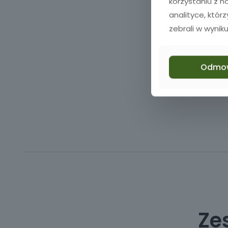
korzystaniu z 
analityce, któr
zebrali w wyniku
Odmo
Ze