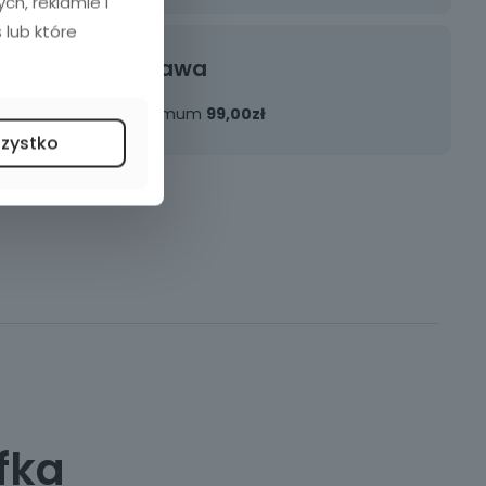
h, reklamie i
 lub które
Darmowa dostawa
Przy zakupach za minimum
99,00zł
szystko
fka