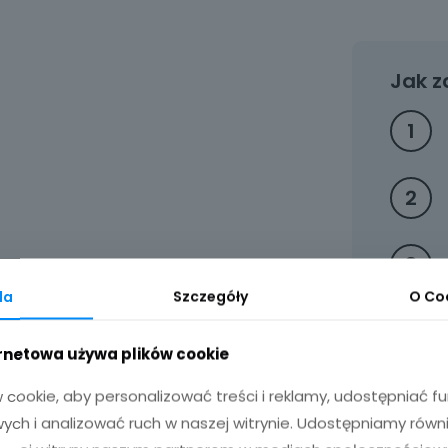
grawerem
karafka
szklanki
Jak z
kieliszki
1
2
3
da
Szczegóły
O
Co
ernetowa używa plików cookie
cookie, aby personalizować treści i reklamy, udostępniać 
ch i analizować ruch w naszej witrynie. Udostępniamy równ