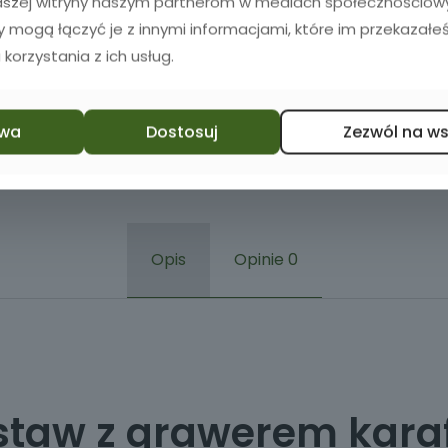
naszej witryny naszym partnerom w mediach społecznościowyc
zy mogą łączyć je z innymi informacjami, które im przekazałeś
 korzystania z ich usług.
wa
Dostosuj
Zezwól na w
Opis
Opinie
0
staw z grawerem kara