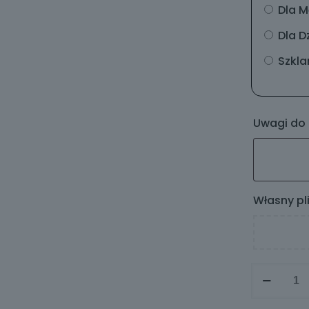
Dla M
Dla D
Szklan
Uwagi do
Własny pl
ilość
Zestaw
z