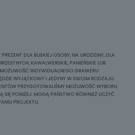
REZENT DLA BLISKIEJ OSOBY, NA URODZINY, DLA
RZESTNYCH, KAWALWERSKIE, PANIEŃSKIE LUB
 MOŻLIWOŚĆ INDYWIDUALNEGO GRAWERU
 BĘDZIE WYJĄTKOWY I JEDYNY W SWOIM RODZAJU.
IENTÓW PRZYGOTOWALIŚMY MOŻLIWOŚĆ WYBORU
 SIĘ PONIŻEJ. MOGĄ PAŃSTWO RÓWNIEŻ LICZYĆ
NIU PROJEKTU.