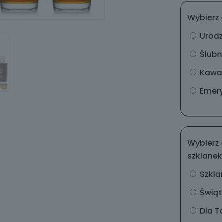
Wybierz 
Urod
Ślub
Kawal
Emery
Wybierz 
szklanek
Szkla
Świą
Dla T