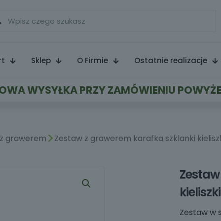
rt
Sklep
O Firmie
Ostatnie realizacje
WA WYSYŁKA PRZY ZAMÓWIENIU POWYŻE
>
 z grawerem
Zestaw z grawerem karafka szklanki kielisz
Zestaw
kieliszki
Zestaw w s