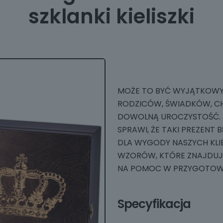
szklanki kieliszki
MOŻE TO BYĆ WYJĄTKOWY P
RODZICÓW, ŚWIADKÓW, CH
DOWOLNĄ UROCZYSTOŚĆ.
SPRAWI, ŻE TAKI PREZENT
DLA WYGODY NASZYCH KL
WZORÓW, KTÓRE ZNAJDUJĄ
NA POMOC W PRZYGOTOWA
Specyfikacja