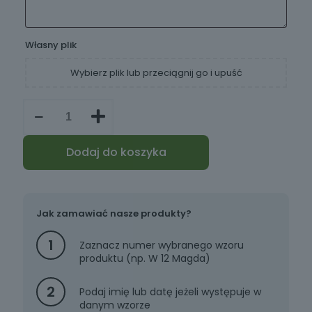
Własny plik
Wybierz plik lub przeciągnij go i upuść
ilość
Szklanki
do
whisky
Dodaj do koszyka
z
grawerem
zestaw
2
szt.
Jak zamawiać nasze produkty?
1
Zaznacz numer wybranego wzoru
produktu (np. W 12 Magda)
2
Podaj imię lub datę jeżeli występuje w
danym wzorze