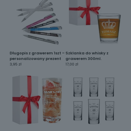
Długopis z grawerem 1szt –
Szklanka do whisky z
personalizowany prezent
grawerem 300ml.
3,95
zł
17,00
zł