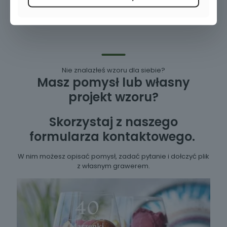
Nie znalazłeś wzoru dla siebie?
Masz pomysł lub własny
projekt wzoru?
Skorzystaj z naszego
formularza kontaktowego.
W nim możesz opisać pomysł, zadać pytanie i dołczyć plik
z własnym grawerem.