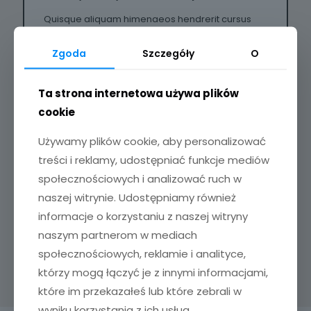
Quisque aliquam himenaeos hendrerit cursus
aenean fermentum augue accumsan tempor
faucibus ante consectetur rutrum eget euismod
Zgoda
Szczegóły
O
mus ipsum tincidunt sit dapibus porttitor felis
laoreet
read more
Ta strona internetowa używa plików
cookie
Używamy plików cookie, aby personalizować
treści i reklamy, udostępniać funkcje mediów
społecznościowych i analizować ruch w
naszej witrynie. Udostępniamy również
informacje o korzystaniu z naszej witryny
naszym partnerom w mediach
społecznościowych, reklamie i analityce,
którzy mogą łączyć je z innymi informacjami,
które im przekazałeś lub które zebrali w
wyniku korzystania z ich usług.