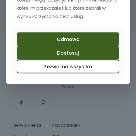
które im przekazałeś lub które zebrali w
wyniku korzystania z ich usług.
Odmowa
Masz pytania? Zadzwoń do nas!
Dostosuj
+48 510 980 782
Zezwól na wszystko
Baranowicka 113 lok 4PU
15-501 Białystok
Polska
Serwis klienta
Przydatne linki