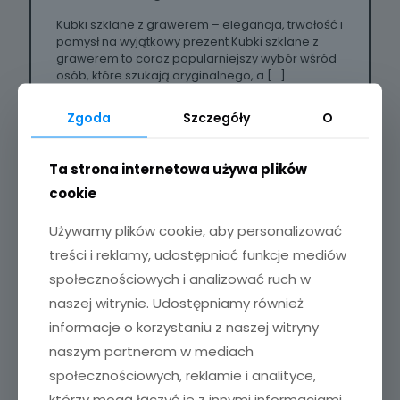
Kubki szklane z grawerem – elegancja, trwałość i
pomysł na wyjątkowy prezent Kubki szklane z
grawerem to coraz popularniejszy wybór wśród
osób, które szukają oryginalnego, a
[…]
read more
Zgoda
Szczegóły
O
Ta strona internetowa używa plików
cookie
Używamy plików cookie, aby personalizować
treści i reklamy, udostępniać funkcje mediów
społecznościowych i analizować ruch w
naszej witrynie. Udostępniamy również
informacje o korzystaniu z naszej witryny
naszym partnerom w mediach
społecznościowych, reklamie i analityce,
którzy mogą łączyć je z innymi informacjami,