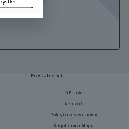
szystko
Przydatne linki
O Firmie
Kontakt
Polityka prywatności
Regulamin sklepu