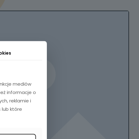
okies
funkcje mediów
ież informacje o
h, reklamie i
 lub które