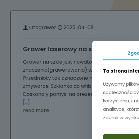
Otograwer
2025-04-08
Grawer laserowy na szkle
Zgo
Grawer na szkle jest nowatorska metodą
znaczenia(grawerowania) szkła.
Ta strona int
Przedmioty tak oznaczone można myć w
Używamy plików 
zmywarce. Szklanka do whisky z grawerem.
społecznościowy
Doskonały pomysł na prezent dla miłośnika
korzystaniu z 
[…]
analityce, któr
read more
zebrali w wyniku