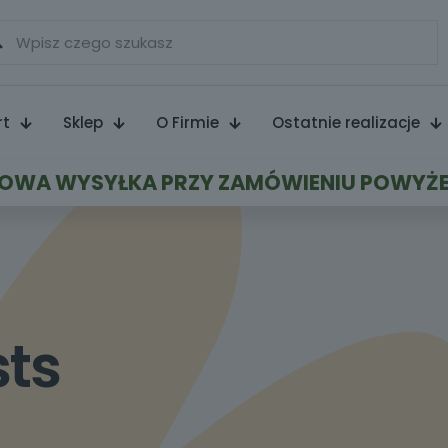
rt
Sklep
O Firmie
Ostatnie realizacje
WA WYSYŁKA PRZY ZAMÓWIENIU POWYŻE
sts