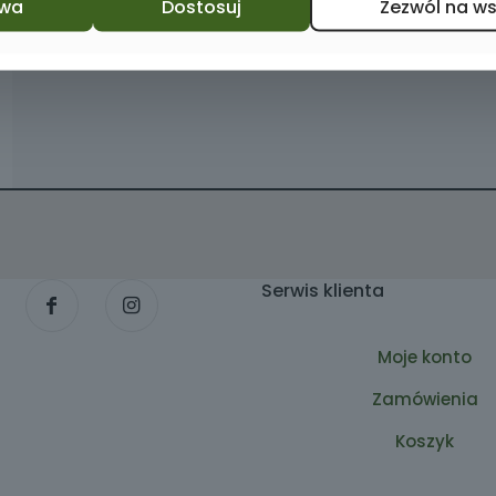
wa
Dostosuj
Zezwól na w
Serwis klienta
Moje konto
Zamówienia
Koszyk