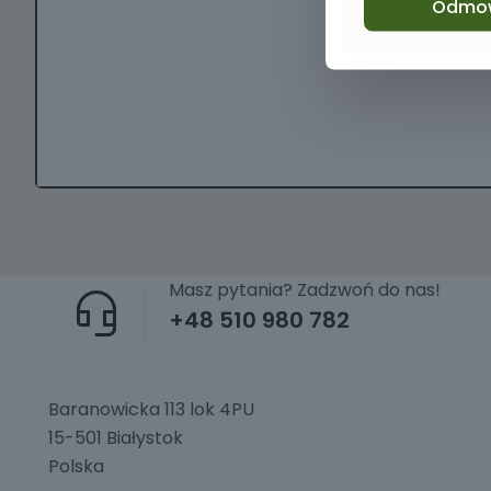
Odmo
Masz pytania? Zadzwoń do nas!
+48 510 980 782
Baranowicka 113 lok 4PU
15-501 Białystok
Polska