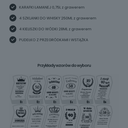
KARAFKI ŁAMANEJ 0,75L z grawerem
4 SZKLANKI DO WHISKY 250ML z grawerem
4 KIELISZKI DO WÓDKI 28ML z grawerem
PUDEŁKO Z PRZEGRÓDKAMI I WSTĄŻKA
Przykłady wzorów do wyboru