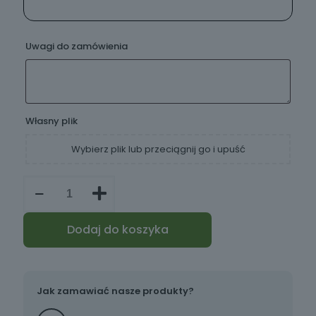
Uwagi do zamówienia
Własny plik
Wybierz plik lub przeciągnij go i upuść
ilość
Karafka
z
grawerem
Dodaj do koszyka
4
szklanki
kieliszki
Jak zamawiać nasze produkty?