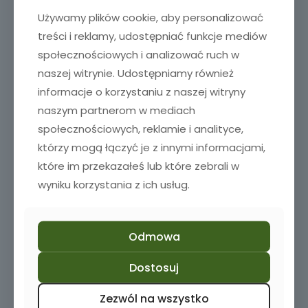
Używamy plików cookie, aby personalizować
treści i reklamy, udostępniać funkcje mediów
społecznościowych i analizować ruch w
naszej witrynie. Udostępniamy również
informacje o korzystaniu z naszej witryny
Sold out
naszym partnerom w mediach
społecznościowych, reklamie i analityce,
którzy mogą łączyć je z innymi informacjami,
które im przekazałeś lub które zebrali w
wyniku korzystania z ich usług.
Odmowa
Zestaw z grawerem karafka szklanki
229,00
zł
Dostosuj
Zezwól na wszystko