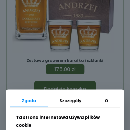
Zestaw z grawerem karafka i szklanki
175,00
zł
Dodaj do koszyka
Zgoda
Szczegóły
O
Ta strona internetowa używa plików
cookie