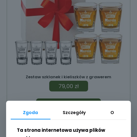
Zestaw szklanek i kieliszków z grawerem
79,00
zł
Dodaj do koszyka
Zgoda
Szczegóły
O
Ta strona internetowa używa plików