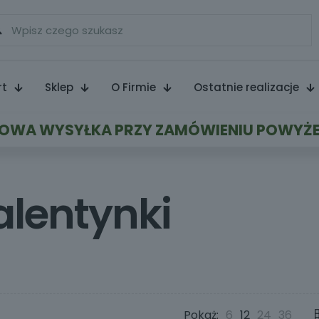
rt
Sklep
O Firmie
Ostatnie realizacje
WA WYSYŁKA PRZY ZAMÓWIENIU POWYŻE
alentynki
Pokaż:
6
12
24
36