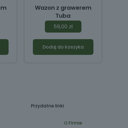
em
Wazon z grawerem
Tuba
59,00
zł
Dodaj do koszyka
Przydatne linki
O Firmie