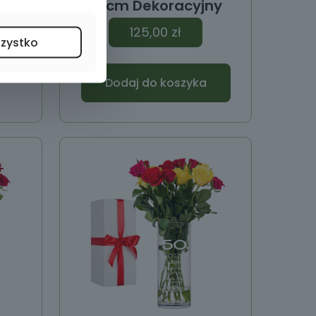
26cm Dekoracyjny
125,00
zł
szystko
Dodaj do koszyka