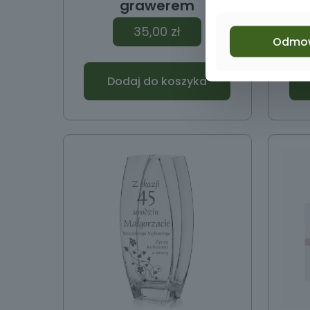
grawerem
gra
35,00
zł
Odmo
Dodaj do koszyka