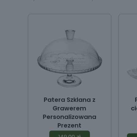
y
Patera Szklana z
Grawerem
c
Personalizowana
Prezent
149,00
zł