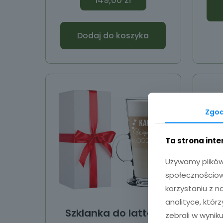
Dodaj do koszyka
Zgo
Ta strona int
Używamy plików 
społecznościowy
korzystaniu z 
analityce, któr
Szklanka do latte z
zebrali w wyniku