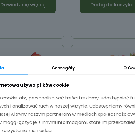
Dowiedz się więcej
Dodaj do koszyka
da
Szczegóły
O
Co
ernetowa używa plików cookie
cookie, aby personalizować treści i reklamy, udostępniać 
ch i analizować ruch w naszej witrynie. Udostępniamy równ
naszej witryny naszym partnerom w mediach społecznościowyc
zy mogą łączyć je z innymi informacjami, które im przekazałeś
Wazon szklany z
Wazon z grawer
 korzystania z ich usług.