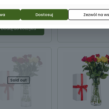
werem na PREZENT
79,90
zł
69,00
zł
wa
Dostosuj
Zezwól na w
Dodaj do koszyka
Dodaj do koszyka
Sold out