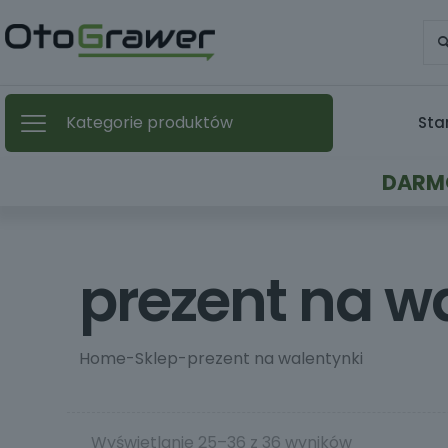
Kategorie produktów
Sta
DARMO
prezent na w
Home
-
Sklep
-
prezent na walentynki
Wyświetlanie 25–36 z 36 wyników