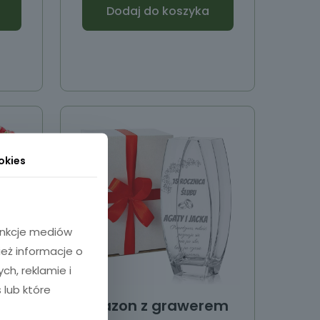
Dodaj do koszyka
okies
funkcje mediów
ież informacje o
h, reklamie i
 lub które
em
Wazon z grawerem