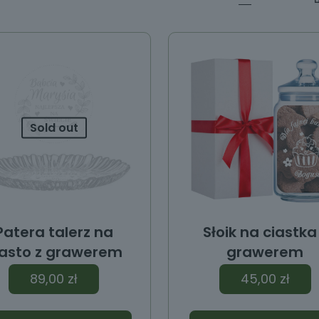
Sold out
Patera talerz na
Słoik na ciastka
iasto z grawerem
grawerem
89,00
zł
45,00
zł