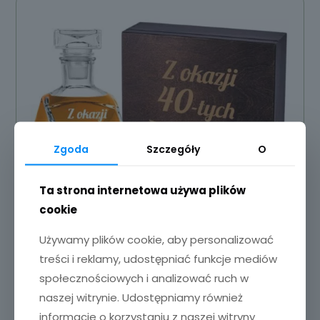
Zgoda
Szczegóły
O
Ta strona internetowa używa plików
cookie
Używamy plików cookie, aby personalizować
ów
treści i reklamy, udostępniać funkcje mediów
społecznościowych i analizować ruch w
Zestaw z grawerem karafka i szklanki
naszej witrynie. Udostępniamy również
175,00
zł
informacje o korzystaniu z naszej witryny