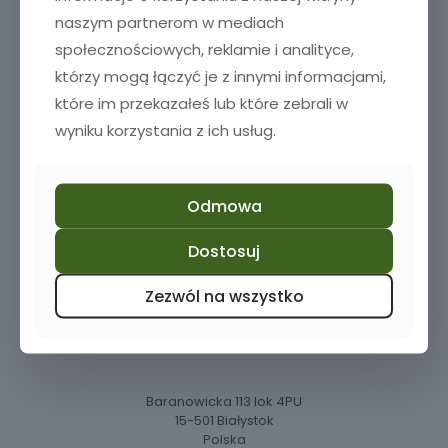
naszym partnerom w mediach
społecznościowych, reklamie i analityce,
Dodaj do koszyka
którzy mogą łączyć je z innymi informacjami,
które im przekazałeś lub które zebrali w
wyniku korzystania z ich usług.
1
2
Odmowa
Dostosuj
Zezwól na wszystko
Masz pytania? Zadzwoń do nas!
+48 510 980 782
Baranowicka 113 lok 4PU
15-501 Białystok
Polska