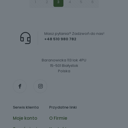
1
2
3
4
5
6
Masz pytania? Zadzwoń do nas!
+48 510 980 782
Baranowicka 113 lok 4PU
15-501 Białystok
Polska
Serwis klienta
Przydatne linki
Moje konto
O Firmie