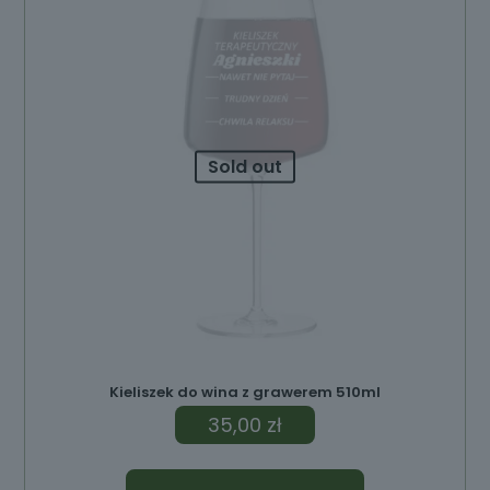
Sold out
ów
Kieliszek do wina z grawerem 510ml
35,00
zł