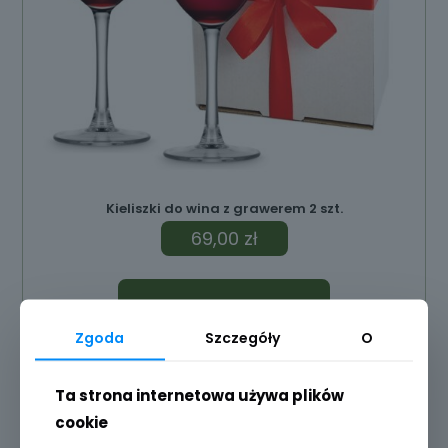
Kieliszki do wina z grawerem 2 szt.
69,00
zł
Dodaj do koszyka
Zgoda
Szczegóły
O
Ta strona internetowa używa plików
cookie