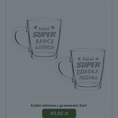
ów
Kubki szklane z grawerem 2szt.
45,90
zł