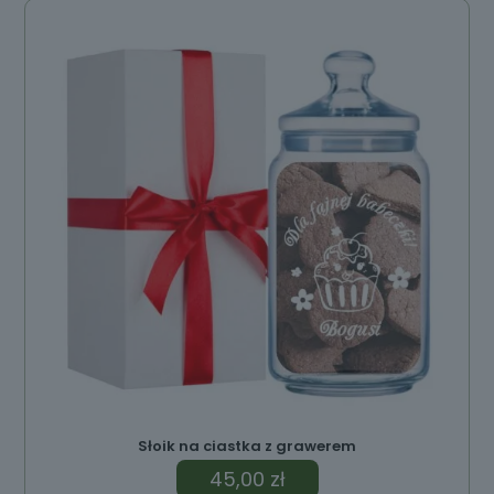
Słoik na ciastka z grawerem
45,00
zł