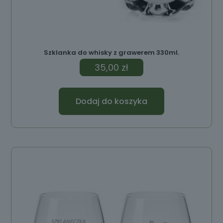
Szklanka do whisky z grawerem 330ml.
35,00
zł
Dodaj do koszyka