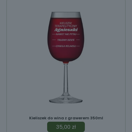
ów
Kieliszek do wina z grawerem 350ml
35,00
zł