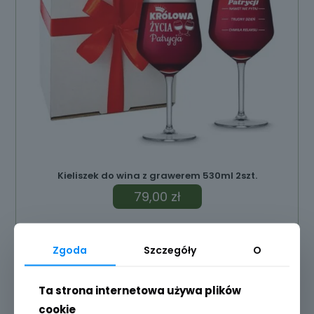
Kieliszek do wina z grawerem 530ml 2szt.
79,00
zł
Dodaj do koszyka
Zgoda
Szczegóły
O
Ta strona internetowa używa plików
cookie