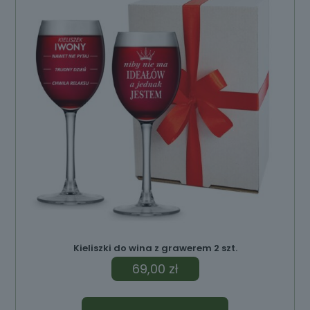
ów
Kieliszki do wina z grawerem 2 szt.
69,00
zł