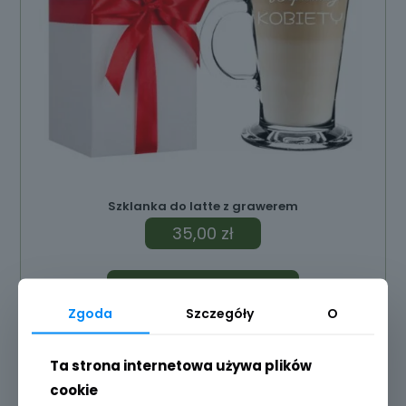
Szklanka do latte z grawerem
35,00
zł
Dodaj do koszyka
Zgoda
Szczegóły
O
Ta strona internetowa używa plików
cookie