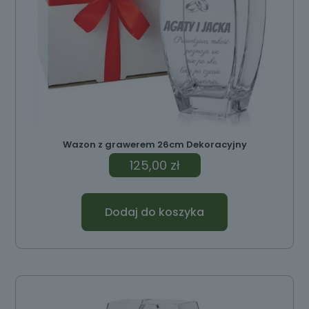
Wazon z grawerem 26cm Dekoracyjny
125,00
zł
Dodaj do koszyka