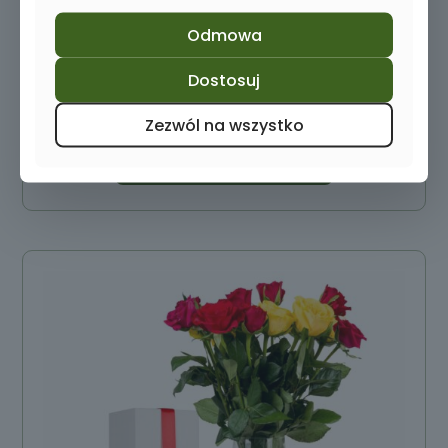
Odmowa
Wazon z grawerem na kwiaty
Dostosuj
89,00
zł
Zezwól na wszystko
Dowiedz się więcej