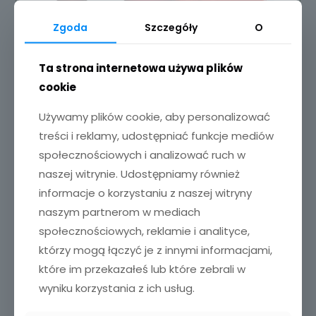
Zgoda
Szczegóły
O
Ta strona internetowa używa plików
cookie
Używamy plików cookie, aby personalizować
treści i reklamy, udostępniać funkcje mediów
Kieliszki do wina z grawerem 2 szt.
społecznościowych i analizować ruch w
69,00
zł
naszej witrynie. Udostępniamy również
informacje o korzystaniu z naszej witryny
naszym partnerom w mediach
Dodaj do koszyka
społecznościowych, reklamie i analityce,
którzy mogą łączyć je z innymi informacjami,
które im przekazałeś lub które zebrali w
wyniku korzystania z ich usług.