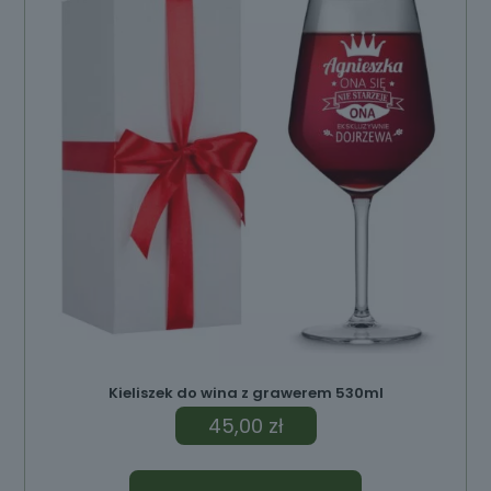
ów
Kieliszek do wina z grawerem 530ml
45,00
zł