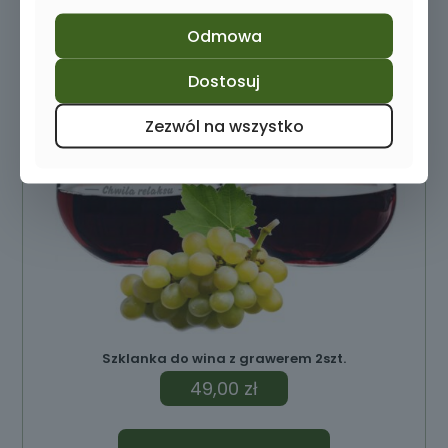
Odmowa
Dostosuj
Zezwól na wszystko
Szklanka do wina z grawerem 2szt.
49,00
zł